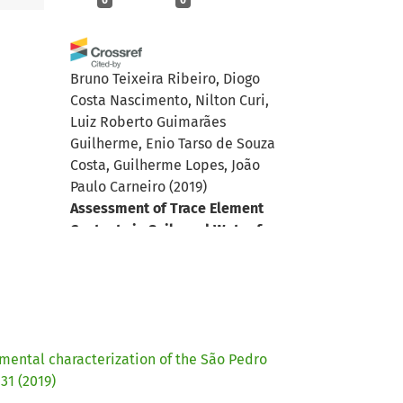
Bruno Teixeira Ribeiro, Diogo
Costa Nascimento, Nilton Curi,
Luiz Roberto Guimarães
Guilherme, Enio Tarso de Souza
Costa, Guilherme Lopes, João
Paulo Carneiro
(2019)
Assessment of Trace Element
Contents in Soils and Water from
Cerrado Wetlands, Triângulo
Mineiro Region.
Revista Brasileira
de Ciência do Solo, 43.
10.1590/18069657rbcs20180059
ental characterization of the São Pedro
31 (2019)
Carlos Henrique Marchiori, Luiz