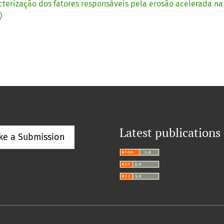
cterização dos fatores responsáveis pela erosão acelerada n
)
Latest publications
ke a Submission