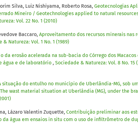
morim Silva, Luiz Nishiyama, Roberto Rosa,
Geotecnologias Apl
errado Mineiro / Geotechnologies applied to natural resource
reza: Vol. 22 No. 1 (2010)
levedove Baccaro,
Aproveitamento dos recursos minerais nas re
 & Natureza: Vol. 1 No. 1 (1989)
o da erosão acelerada na sub-bacia do Córrego dos Macacos 
e água e de laboratório
,
Sociedade & Natureza: Vol. 8 No. 15 
A situação do entulho no município de Uberlândia-MG, sob uma
The wast material situation at Uberlândia (MG), under the bra
2001)
ma, Lázaro Valentin Zuquette,
Contribuição preliminar aos es
o da água em ensaios in situ com o uso de infiltrômetro de du