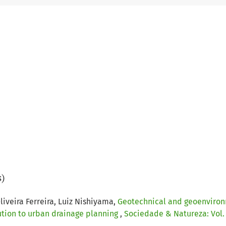
s)
iveira Ferreira, Luiz Nishiyama,
Geotechnical and geoenvironm
ution to urban drainage planning
,
Sociedade & Natureza: Vol. 