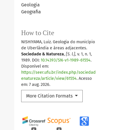
Geologia
Geografia
How to Cite
NISHIYAMA, Luiz. Geologia do município
de Uberlândia e áreas adjacentes.
Sociedade & Natureza
,
[S. l.]
, v. 1, n. 1,
1989. DOI:
10.14393/SN-v1-1989-61554
.
Disponível em:
https://seer.ufu.br/index.php/sociedad
enatureza/article/view/61554
. Acesso
em: 7 aug. 2026.
More Citation Formats
6
0