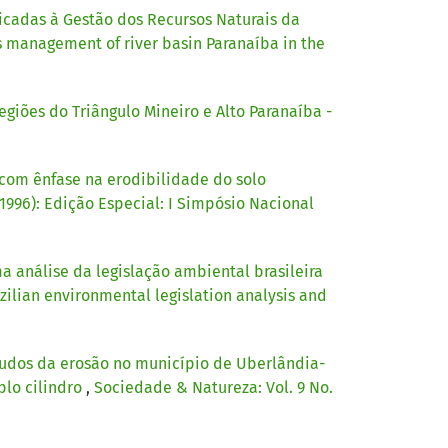
Alex Pereira, Otacilio Moreira
icadas à Gestão dos Recursos Naturais da
Silva Filho
(2003)
s management of river basin Paranaíba in the
Primeiro relato do parasitóide
Pachycrepoideus vindemiae
Rondani (Hymenoptera:
giões do Triângulo Mineiro e Alto Paranaíba -
Pteromalidae) parasitando pupas
Sarcodexia lambens Wiedemann
(Diptera: Sarcophagidae) no
com ênfase na erodibilidade do solo
Brasil.
Ciência Rural, 33(1), 173.
(1996): Edição Especial: I Simpósio Nacional
10.1590/S0103-84782003000100029
 análise da legislação ambiental brasileira
Hygor Evangelista Siqueira, Teresa
zilian environmental legislation analysis and
Cristina Tarlé Pissarra, Renato
Farias do Valle Junior, Luis Filipe
tudos da erosão no município de Uberlândia-
Sanches Fernandes, Fernando
plo cilindro
António Leal Pacheco
,
Sociedade & Natureza: Vol. 9 No.
(2017)
A multi criteria analog model for
assessing the vulnerability of