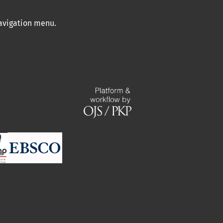
navigation menu
.
Fernanda Pereira Martins, Rildo
Aparecido Costa
(2014)
A compartimentação do relevo
como subsídio aos estudos
ambientais no município de
Ituiutaba-MG.
Sociedade &
Natureza, 26(2), 317.
10.1590/1982-451320140209
Camila Silva Borges, Diogo Costa
Nascimento, Tatiane Melo de
Lima, Marcela Vieira da Costa,
Bruno Teixeira Ribeiro, Melanie
Kah
(2023)
Mineralogy, elemental