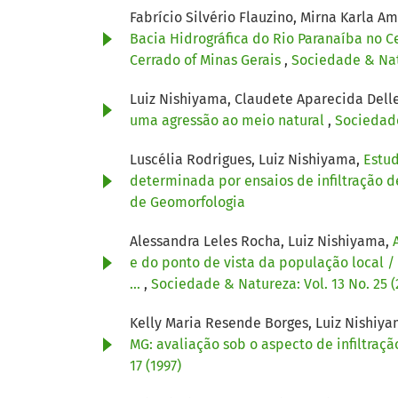
Fabrício Silvério Flauzino, Mirna Karla A
Bacia Hidrográfica do Rio Paranaíba no C
Cerrado of Minas Gerais
,
Sociedade & Natu
Luiz Nishiyama, Claudete Aparecida Del
uma agressão ao meio natural
,
Sociedade
Luscélia Rodrigues, Luiz Nishiyama,
Estud
determinada por ensaios de infiltração d
de Geomorfologia
Alessandra Leles Rocha, Luiz Nishiyama,
e do ponto de vista da população local / 
...
,
Sociedade & Natureza: Vol. 13 No. 25 (
Kelly Maria Resende Borges, Luiz Nishiya
MG: avaliação sob o aspecto de infiltraçã
17 (1997)