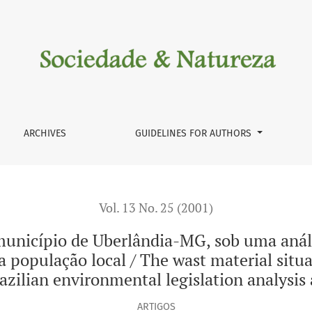
dia-MG, sob uma análise da legislação ambiental brasileira e 
ARCHIVES
GUIDELINES FOR AUTHORS
Vol. 13 No. 25 (2001)
município de Uberlândia-MG, sob uma análi
da população local / The wast material sit
azilian environmental legislation analysis 
ARTIGOS