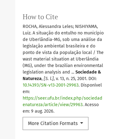
How to Cite
ROCHA, Alessandra Leles; NISHIYAMA,
Luiz. A situação do entulho no município
de Uberlândia-MG, sob uma análise da
legislação ambiental brasileira e do
ponto de vista da população local / The
wast material situation at Uberlândia
(MG), under the brazilian environmental
legislation analysis and ...
Sociedade &
Natureza
,
[S. l.]
, v. 13, n. 25, 2001. DOI:
10.14393/SN-v13-2001-29963
. Disponível
em:
https://seer.ufu.br/index.php/sociedad
enatureza/article/view/29963
. Acesso
em: 9 aug. 2026.
More Citation Formats