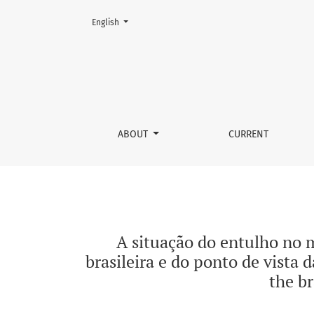
Change the language. The current language is:
English
A situação do entulho no município de Uberlân
ABOUT
CURRENT
A situação do entulho no 
brasileira e do ponto de vista 
the br