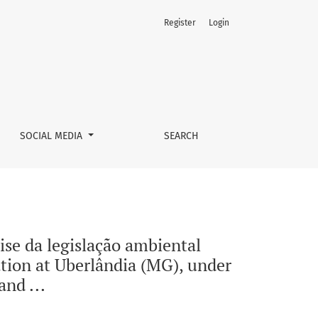
Register
Login
do ponto de vista da população local / The wast material sit
SOCIAL MEDIA
SEARCH
se da legislação ambiental
uation at Uberlândia (MG), under
and ...