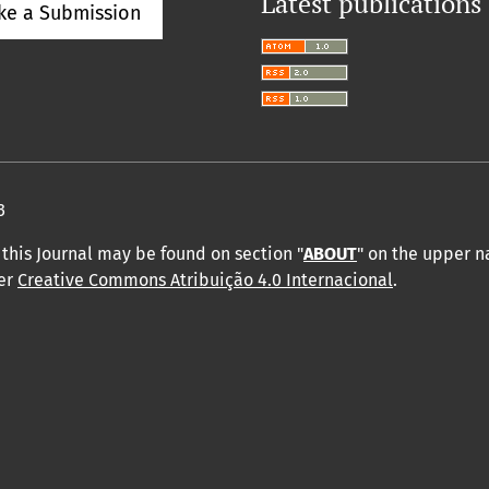
Latest publications
ke a Submission
3
this Journal may be found on section "
ABOUT
" on the upper 
der
Creative Commons Atribuição 4.0 Internacional
.