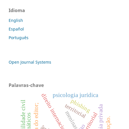
Idioma
English
Español
Português
Open Journal Systems
Palavras-chave
psicologia jurídica
direito internacional
phishing
responsabilidade civil
territorial
nota do editor;
autonomia privada
meninas
extraterritorial