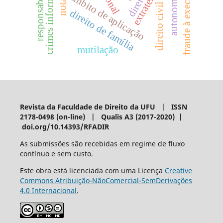
crimes informáticos
fraude à execução.
direito
âmbito de aplicação
direito civil
direito de família
mutilação
Revista da Faculdade de Direito da UFU | ISSN
2178-0498 (on-line) | Qualis A3 (2017-2020) |
doi.org/10.14393/RFADIR
As submissões são recebidas em regime de fluxo
contínuo e sem custo.
Este obra está licenciada com uma Licença
Creative
Commons Atribuição-NãoComercial-SemDerivações
4.0 Internacional
.