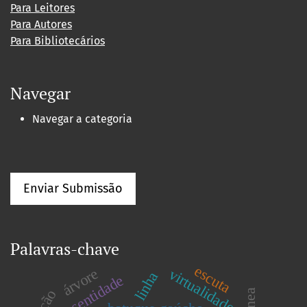
Para Leitores
Para Autores
Para Bibliotecários
Navegar
Navegar a categoria
Enviar Submissão
Palavras-chave
escuta
árvore
virtualidade
linha
presentidade