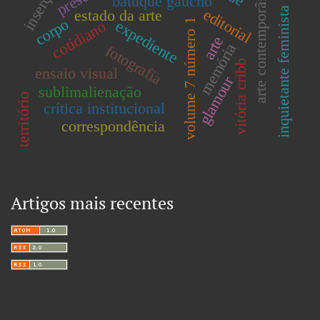
inserção
arte contemporânea
batuque gaúcho
inquietante feminista
editorial
estado da arte
corpo
volume 7 número 1
expediente
cotidiano
arte
memória
fotografia
vitória cribb
ensaio visual
glamour
sublimalienação
território
crítica institucional
correspondência
Artigos mais recentes