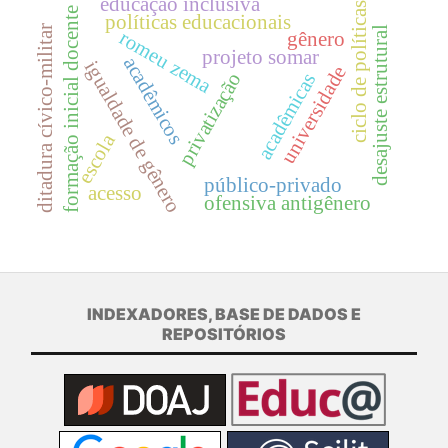
educação inclusiva
ciclo de políticas
formação inicial docente
políticas educacionais
ditadura cívico-militar
desajuste estrutural
romeu zema
gênero
projeto somar
acadêmicos
igualdade de gênero
universidade
privatização
acadêmicas
escola
público-privado
acesso
ofensiva antigênero
INDEXADORES, BASE DE DADOS E
REPOSITÓRIOS