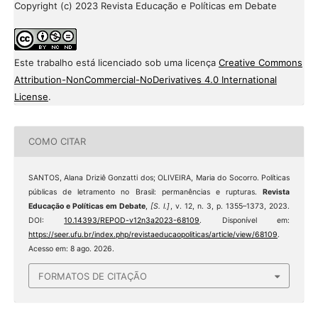
Copyright (c) 2023 Revista Educação e Políticas em Debate
Este trabalho está licenciado sob uma licença
Creative Commons
Attribution-NonCommercial-NoDerivatives 4.0 International
License
.
COMO CITAR
SANTOS, Alana Driziê Gonzatti dos; OLIVEIRA, Maria do Socorro. Políticas
públicas de letramento no Brasil: permanências e rupturas.
Revista
Educação e Políticas em Debate
,
[S. l.]
, v. 12, n. 3, p. 1355–1373, 2023.
DOI:
10.14393/REPOD-v12n3a2023-68109
. Disponível em:
https://seer.ufu.br/index.php/revistaeducaopoliticas/article/view/68109
.
Acesso em: 8 ago. 2026.
FORMATOS DE CITAÇÃO