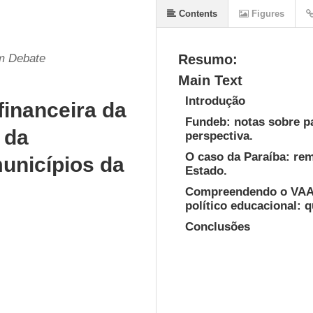
Contents
Figures
em Debate
Resumo:
Main Text
Introdução
inanceira da
Fundeb: notas sobre p
 da
perspectiva.
O caso da Paraíba: re
unicípios da
Estado.
Compreendendo o VAAT 
político educacional: 
Conclusões