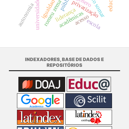
projeto somar
gênero
romeu zema
universidade
privatização
autonomia
liderança
acadêmicas
acesso
escola
INDEXADORES, BASE DE DADOS E
REPOSITÓRIOS