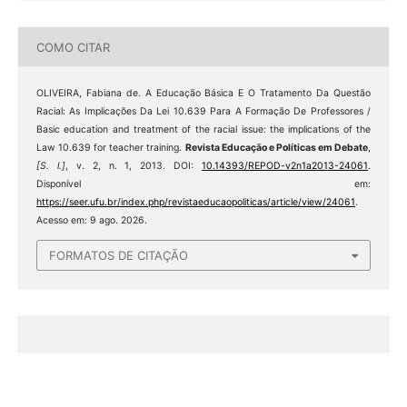
COMO CITAR
OLIVEIRA, Fabiana de. A Educação Básica E O Tratamento Da Questão
Racial: As Implicações Da Lei 10.639 Para A Formação De Professores /
Basic education and treatment of the racial issue: the implications of the
Law 10.639 for teacher training.
Revista Educação e Políticas em Debate
,
[S. l.]
, v. 2, n. 1, 2013. DOI:
10.14393/REPOD-v2n1a2013-24061
.
Disponível em:
https://seer.ufu.br/index.php/revistaeducaopoliticas/article/view/24061
.
Acesso em: 9 ago. 2026.
FORMATOS DE CITAÇÃO