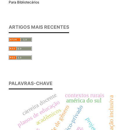
Para Bibliotecários
ARTIGOS MAIS RECENTES
PALAVRAS-CHAVE
carreira docente
contextos rurais
educação inclusiva
américa do sul
planos de educação
igualdade de gênero
público-privado
acadêmicos