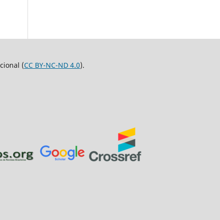
ional (
CC BY-NC-ND 4.0
).