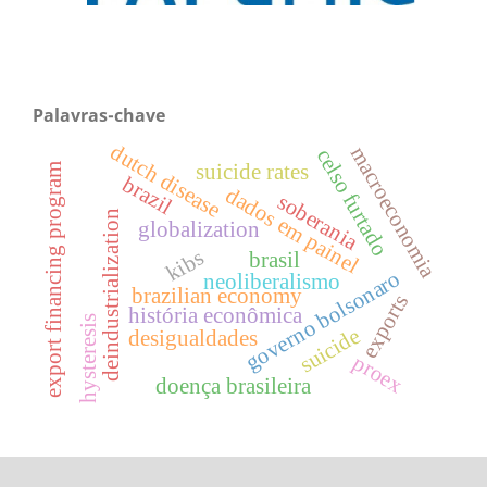
Palavras-chave
dutch disease
macroeconomia
celso furtado
suicide rates
export financing program
brazil
dados em painel
soberania
deindustrialization
globalization
kibs
brasil
governo bolsonaro
neoliberalismo
brazilian economy
exports
história econômica
hysteresis
suicide
desigualdades
proex
doença brasileira