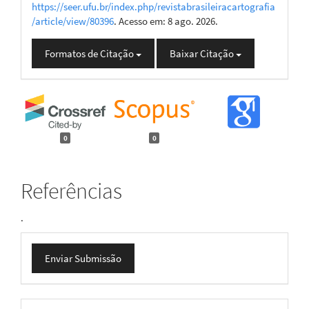
https://seer.ufu.br/index.php/revistabrasileiracartografia
/article/view/80396
. Acesso em: 8 ago. 2026.
Formatos de Citação
Baixar Citação
0
0
Referências
.
Enviar
Enviar Submissão
Submissão