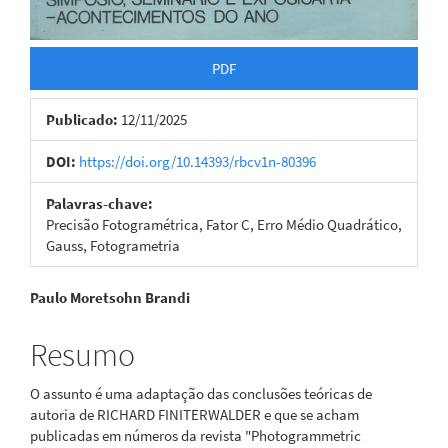
PDF
Publicado:
12/11/2025
DOI:
https://doi.org/10.14393/rbcv1n-80396
Palavras-chave:
Precisão Fotogramétrica, Fator C, Erro Médio Quadrático,
Gauss, Fotogrametria
Conteúdo
Paulo Moretsohn Brandi
do
Resumo
artigo
O assunto é uma adaptação das conclusões teóricas de
principal
autoria de RICHARD FINITERWALDER e que se acham
publicadas em números da revista "Photogrammetric