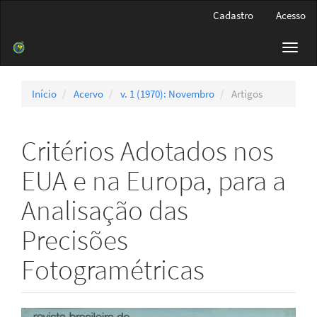
Navegação
Cadastro
Acesso
Principal
Conteúdo
Toggl
principal
navig
Barra
Lateral
Início
Acervo
v. 1 (1970): Novembro
Artigos
Critérios Adotados nos
EUA e na Europa, para a
Analisação das
Precisões
Fotogramétricas