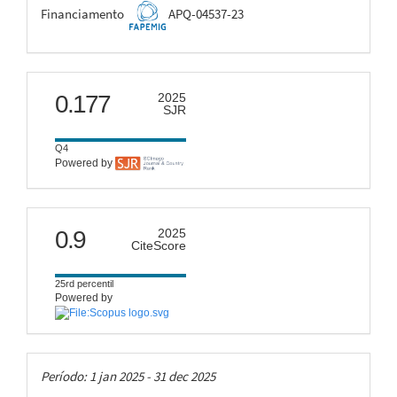
FAPEMIG
Financiamento
APQ-04537-23
scimago
0.177
2025
SJR
Q4
Powered by
citescore
0.9
2025
CiteScore
25rd percentil
Powered by
Taxas
Período: 1 jan 2025 - 31 dec 2025