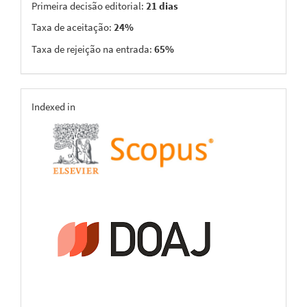
Primeira decisão editorial:
21 dias
Taxa de aceitação:
24%
Taxa de rejeição na entrada:
65%
indexing
Indexed in