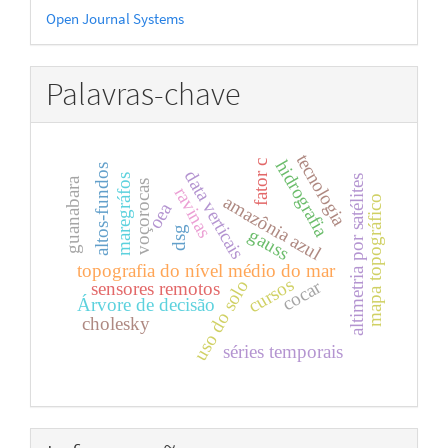
Desenvolvido
Open Journal Systems
por
Palavras-chave
tecnologia
hidrografia
fator c
altos-fundos
data verticais
maregráfos
altimetria por satélites
guanabara
voçorocas
ravinas
amazônia azul
mapa topográfico
oea
dsg
gauss
topografia do nível médio do mar
cursos
cocar
uso do solo
sensores remotos
Árvore de decisão
cholesky
séries temporais