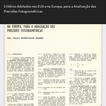
Voltar
Critérios Adotados nos EUA e na Europa, para a Analisação das
aos
Precisões Fotogramétricas
Detalhes
do
Bai
Artigo
Ba
PD