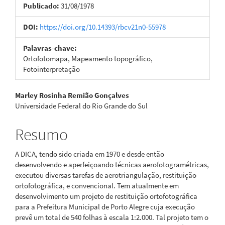
Publicado:
31/08/1978
DOI:
https://doi.org/10.14393/rbcv21n0-55978
Palavras-chave:
Ortofotomapa, Mapeamento topográfico,
Fotointerpretação
Conteúdo
Marley Rosinha Remião Gonçalves
Universidade Federal do Rio Grande do Sul
do
artigo
Resumo
principal
A DICA, tendo sido criada em 1970 e desde então
desenvolvendo e aperfeiçoando técnicas aerofotogramétricas,
executou diversas tarefas de aerotriangulação, restituição
ortofotográfica, e convencional. Tem atualmente em
desenvolvimento um projeto de restituição ortofotográfica
para a Prefeitura Municipal de Porto Alegre cuja execução
prevê um total de 540 folhas à escala 1:2.000. Tal projeto tem o