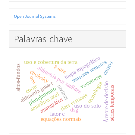
Desenvolvido
Open Journal Systems
por
Palavras-chave
mapa topográfico
sensores remotos
uso e cobertura da terra
cursos
gauss
altos-fundos
altimetria por satélites
cholesky
voçorocas
oea
altimetria gnss-r
tecnologia
Árvore de decisão
cocar
ravinas
séries temporais
planejamento
amazônia azul
data verticais
maregráfos
uso do solo
dsg
fator c
equações normais