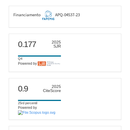
FAPEMIG
Financiamento
APQ-04537-23
scimago
0.177
2025
SJR
Q4
Powered by
citescore
0.9
2025
CiteScore
25rd percentil
Powered by