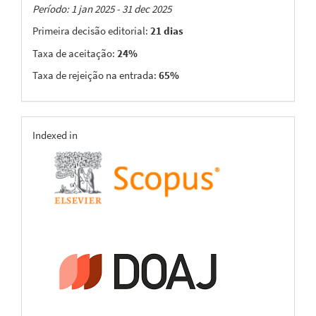
Taxas
Período: 1 jan 2025 - 31 dec 2025
Primeira decisão editorial:
21 dias
Taxa de aceitação:
24%
Taxa de rejeição na entrada:
65%
indexing
Indexed in