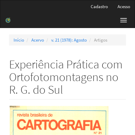
Navegação
Cadastro
Acesso
Principal
Conteúdo
Toggl
principal
navig
Barra
Lateral
Início
Acervo
v. 21 (1978): Agosto
Artigos
Experiência Prática com
Ortofotomontagens no
R. G. do Sul
Barra
lateral
de