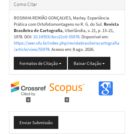
Como Citar
ROSINHA REMIÃO GONÇALVES, Marley. Experiência
Prática com Ortofotomontagens no R. G. do Sul.
Revista
Brasileira de Cartografia
, Uberlândia, v. 21, p. 13–21,
1978. DOI:
10.14393/rbcv21n0-55978
. Disponível em:
https://seer.ufu.br/index.php/revistabrasileiracartografia
/article/view/55978
. Acesso em: 8 ago. 2026.
Formatos de Citação
Baixar Citação
0
0
Enviar
Enviar Submissão
Submissão