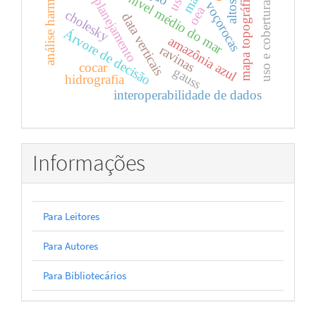
topografia do nível médio do mar
uso e cobertura da terra
análise harmônica
mapa topográfico
planejamento
voçorocas
oea
cholesky
data verticais
Árvore de decisão
amazônia azul
ravinas
cocar
gauss
hidrografia
interoperabilidade de dados
Informações
Para Leitores
Para Autores
Para Bibliotecários