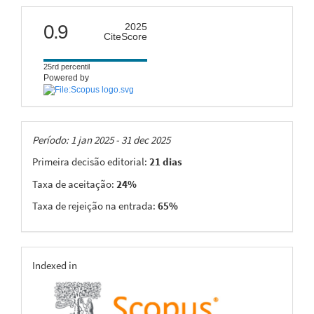
citescore
0.9
2025
CiteScore
25rd percentil
Powered by
Taxas
Período: 1 jan 2025 - 31 dec 2025
Primeira decisão editorial:
21 dias
Taxa de aceitação:
24%
Taxa de rejeição na entrada:
65%
indexing
Indexed in