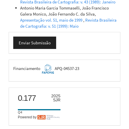
Revista Brasileira de Cartografia: v. 43 (1989): Janeiro
Antonio Maria Garcia Tommaselli, João Francisco
Galera Monico, João Fernando C. da Silva,
Apresentação vol. 51, maio de 1999
,
Revista Brasileira
de Cartografia: v. 51 (1999): Maio
Enviar
Enviar Submissão
Submissão
FAPEMIG
Financiamento
APQ-04537-23
scimago
0.177
2025
SJR
Q4
Powered by