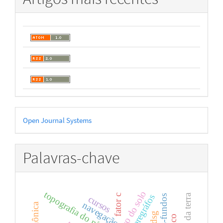
Desenvolvido
Open Journal Systems
por
Palavras-chave
uso do solo
maregráfos
fator c
altos-fundos
cursos
navegação
dsg