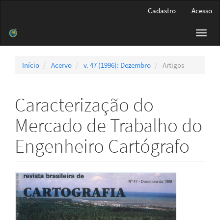
Navegação
Cadastro
Acesso
Principal
Conteúdo
Toggl
principal
navig
Barra
Lateral
Início
Acervo
v. 47 (1996): Dezembro
Artigos
Caracterização do
Mercado de Trabalho do
Engenheiro Cartógrafo
Barra
lateral
de