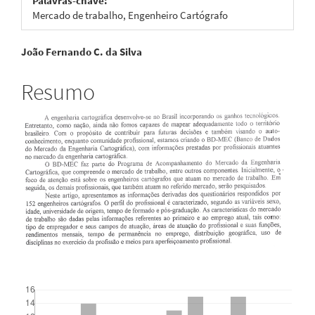
Palavras-chave:
Mercado de trabalho, Engenheiro Cartógrafo
Conteúdo
João Fernando C. da Silva
do
Resumo
artigo
principal
Downloads