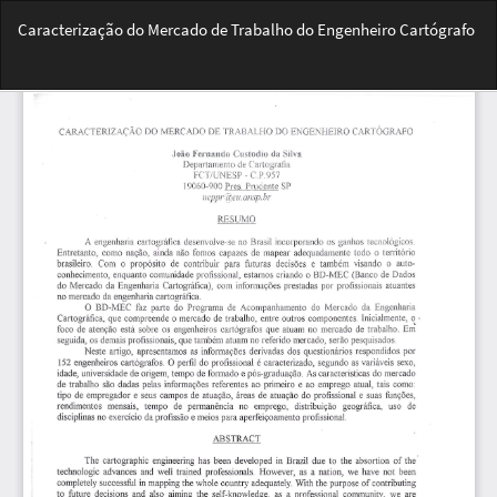
Voltar
Caracterização do Mercado de Trabalho do Engenheiro Cartógrafo
aos
Detalhes
Bai
do
Ba
Artigo
PD