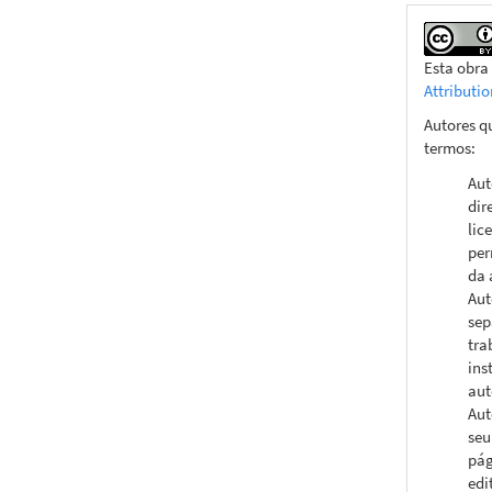
Esta obra
Attributi
Autores q
termos:
Aut
dir
lic
per
da 
Aut
sep
tra
ins
aut
Aut
seu
pág
edi