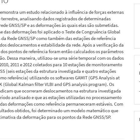
pal
demonstra um estudo relacionado à influência de forças externas
e terrestre, analisando dados registrados de determinadas
rede GNSS/SP e as deformações às quais elas são submetidas.
se das deformações foi aplicado o Teste de Congruência Global
s da Rede GNSS/SP como também das estações de referência
dos deslocamentos e estabilidade da rede. Após a verificação da
 dos pontos de referência foram então calculados os parâmetros
ão. Dessa maneira, utilizou-se uma série temporal com os dados
2010, 2011 e 2012 coletados para 10 estações de monitoramento
S (seis estações da estrutura investigada e quatro estações
omo referência) utilizando os softwares GAMIT (GPS Analysis at
 (Global Kalman filter VLBI and GPS analysis program). Os
indicam que ocorreram deslocamentos na estrutura investigada
ríodo analisado e que as estações utilizadas no processamento
o das deformações como referência permaneceram estáveis. Com
sultados obtidos, foi determinado um modelo matemático que
stimativa da deformação para os pontos da Rede GNSS/SP.