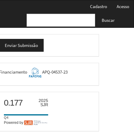
Cadastro
Acesso
Buscar
nviar
Enviar Submissão
ubmissão
FAPEMIG
Financiamento
APQ-04537-23
scimago
0.177
2025
SJR
Q4
Powered by