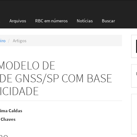
l
Arquivos
RBC em números
Notícias
Buscar
E
eiro
Artigos
S
MODELO DE
DE GNSS/SP COM BASE
ICIDADE
eúdo
Lima Caldas
s Chaves
mo