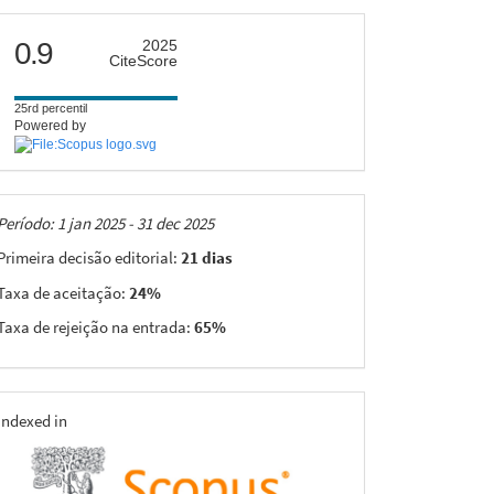
citescore
0.9
2025
CiteScore
25rd percentil
Powered by
Taxas
Período: 1 jan 2025 - 31 dec 2025
Primeira decisão editorial:
21 dias
Taxa de aceitação:
24%
Taxa de rejeição na entrada:
65%
indexing
Indexed in