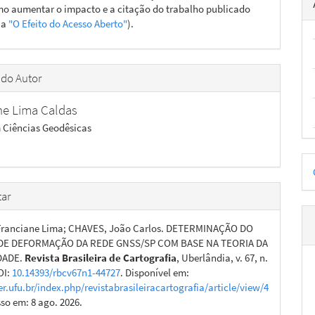
o aumentar o impacto e a citação do trabalho publicado
ja
"O Efeito do Acesso Aberto"
).
 do Autor
ne Lima Caldas
 Ciências Geodêsicas
D
p
ar
Franciane Lima; CHAVES, João Carlos. DETERMINAÇÃO DO
E DEFORMAÇÃO DA REDE GNSS/SP COM BASE NA TEORIA DA
DADE.
Revista Brasileira de Cartografia
, Uberlândia, v. 67, n.
OI:
10.14393/rbcv67n1-44727
. Disponível em:
er.ufu.br/index.php/revistabrasileiracartografia/article/view/4
sso em: 8 ago. 2026.