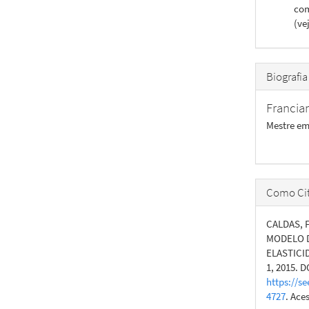
com
(ve
Biografia
Francia
Mestre em
Como Cit
CALDAS, 
MODELO D
ELASTICI
1, 2015. D
https://se
4727
. Ace