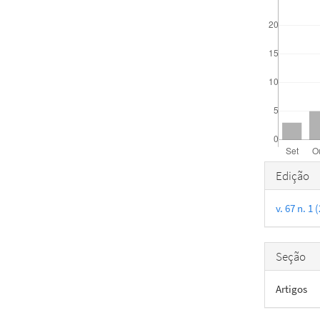
Detal
Edição
do
v. 67 n. 1
artigo
Seção
Artigos