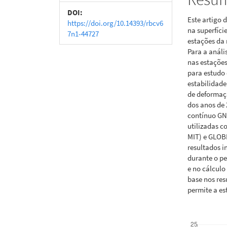
artigos
princi
DOI:
Este artigo 
https://doi.org/10.14393/rbcv6
na superfíci
7n1-44727
estações da 
Para a análi
nas estaçõe
para estudo 
estabilidade
de deformaç
dos anos de 
contínuo GNS
utilizadas c
MIT) e GLOBK
resultados 
durante o pe
e no cálcul
base nos re
permite a e
Downloads