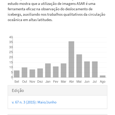
estudo mostra que a utilização de imagens ASAR é uma
ferramenta eficaz na observação do deslocamento de
icebergs, auxiliando nos trabalhos qualitativos da circulação
oceânica em altas latitudes.
Downloads
Detalhes
Edição
do
v. 67 n. 3 (2015): Maio/Junho
artigo