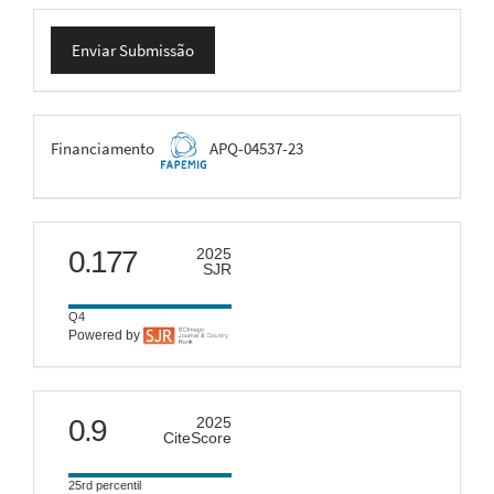
Enviar
Enviar Submissão
Submissão
FAPEMIG
Financiamento
APQ-04537-23
scimago
0.177
2025
SJR
Q4
Powered by
citescore
0.9
2025
CiteScore
25rd percentil