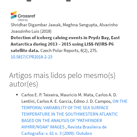
Shridhar Digambar Jawak, Meghna Sengupta, Alvarinho
Joaozinho Luis
(2018)
Detection of iceberg calving events in Prydz Bay, East
Antarctica during 2013 – 2015 using LISS-IV/IRS-P6
satellite data.
Czech Polar Reports, 8(2), 275.
10.5817/CPR2018-2-23
Artigos mais lidos pelo mesmo(s)
autor(es)
Carlos E. P. Teixeira, Mauricio M. Mata, Carlos A. D.
Lentini, Carlos A. E. Garcia, Edmo J. D. Campos,
ON THE
TEMPORAL VARIABILITY OF THE SEA SURFACE
TEMPERATURE IN THE SOUTHWESTERN ATLANTIC
BASED ON THE ANALYSIS OF "PATHFINDER
AVHRR/NOAA" IMAGES
,
Revista Brasileira de
Cartografia: v. 61 n. 3 (2009): Outubro