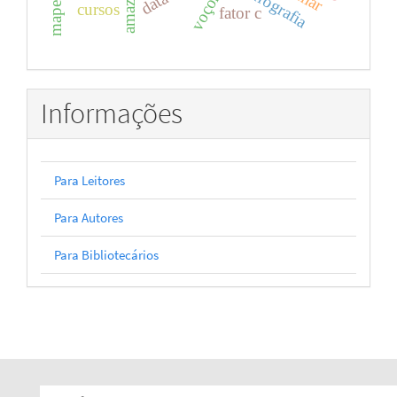
hidrografia
cursos
fator c
Informações
Para Leitores
Para Autores
Para Bibliotecários