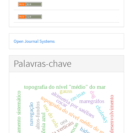
Desenvolvido
Open Journal Systems
por
Palavras-chave
topografia do nível "médio" do mar
gauss
ravinas
dsg
altimetria por satélites
mapeamento sistemático
topografia do nível médio do mar
desenvolvimento
cocar
maregráfos
altos-fundos
navegação
uso do solo
cholesky
amazônia azul
oea
data verticais
voçorocas