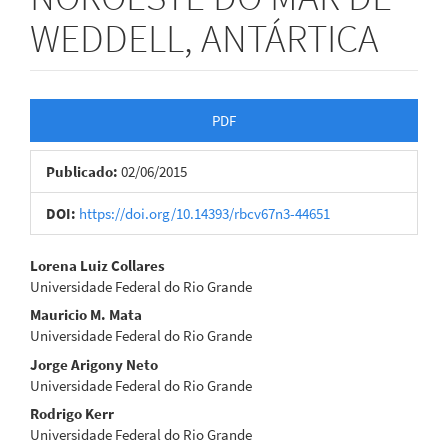
WEDDELL, ANTÁRTICA
Barra
PDF
lateral
Publicado:
02/06/2015
de
artigos
DOI:
https://doi.org/10.14393/rbcv67n3-44651
Conteúdo
Lorena Luiz Collares
Universidade Federal do Rio Grande
do
Mauricio M. Mata
artigo
Universidade Federal do Rio Grande
Jorge Arigony Neto
principal
Universidade Federal do Rio Grande
Rodrigo Kerr
Universidade Federal do Rio Grande