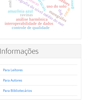
data verticais
voçorocas
topografia do nível médio do mar
gauss
uso do solo
cocar
dsg
amazônia azul
maregráfos
ravinas
análise harmônica
interoperabilidade de dados
controle de qualidade
Informações
Para Leitores
Para Autores
Para Bibliotecários