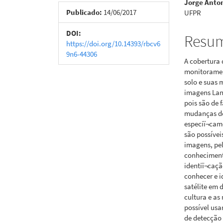
Jorge Anton
de
artigo
Publicado:
14/06/2017
UFPR
artigos
princi
DOI:
Resu
https://doi.org/10.14393/rbcv6
9n6-44306
A cobertura 
monitoramen
solo e suas 
imagens Lan
pois são de 
mudanças do 
especiï¬cam
são possívei
imagens, pel
conhecimento
identiï¬caç
conhecer e i
satélite em 
cultura e a
possível usa
de detecção