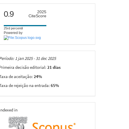
citescore
0.9
2025
CiteScore
25rd percentil
Powered by
Taxas
Período: 1 jan 2025 - 31 dec 2025
Primeira decisão editorial:
21 dias
Taxa de aceitação:
24%
Taxa de rejeição na entrada:
65%
indexing
Indexed in