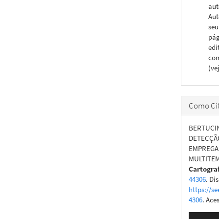
aut
Aut
seu
pág
edi
com
(ve
Como Cit
BERTUCIN
DETECÇÃO
EMPREGAN
MULTITEM
Cartogra
44306
. Di
https://se
4306
. Ace