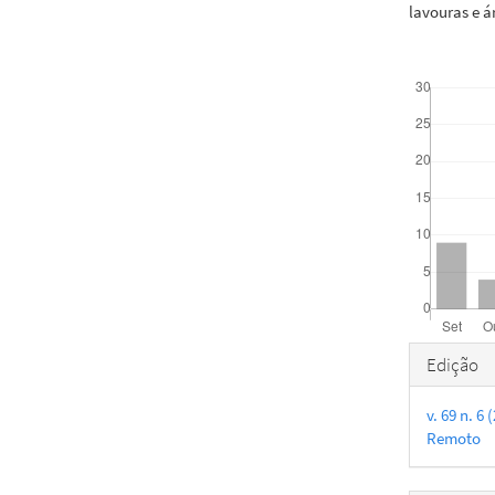
lavouras e á
Downloads
Detal
Edição
do
v. 69 n. 
artigo
Remoto