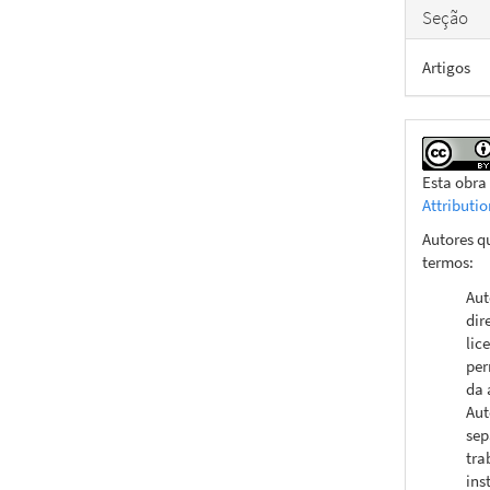
Seção
Artigos
Esta obra
Attributi
Autores q
termos:
Aut
dir
lic
per
da 
Aut
sep
tra
ins