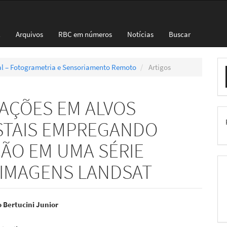
l
Arquivos
RBC em números
Notícias
Buscar
E
cial – Fotogrametria e Sensoriamento Remoto
Artigos
S
AÇÕES EM ALVOS
STAIS EMPREGANDO
ÇÃO EM UMA SÉRIE
 IMAGENS LANDSAT
eúdo
 Bertucini Junior