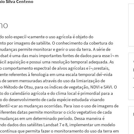
io Silva Centeno
pal
mo
do solo especiï¬camente o uso agrícola é objeto do
to por imagens de satélite. O conhecimento da cobertura do
mudanças permite monitorar e gerir o uso da terra. A série de
dsat é uma das mais importantes fontes de dados para esse ï¬ m
fácil aquisição e possui uma resolução temporal adequada. As
comportamento espectral de alvos agrícolas e ï¬‚orestais,
ente referentes à fenologia em uma escala temporal deï¬nida
s de serem mensuradas através do uso da limiarização de
o Método de Otsu, para os índices de vegetação, NDVI e SAVI. O
 do calendário agrícola e do clima local é primordial para a
ão do desenvolvimento de cada espécie estudada visando
dentiï¬car as mudanças ocorridas. Para isso o uso de imagens de
diferentes datas permite monitorar o ciclo vegetativo de cada
s mudanças em um determinado período. Dessa maneira é
ndo dados dos satélites Landsat 7 e 8, implementar um modelo
 contínua que permita fazer o monitoramento do uso da terra em