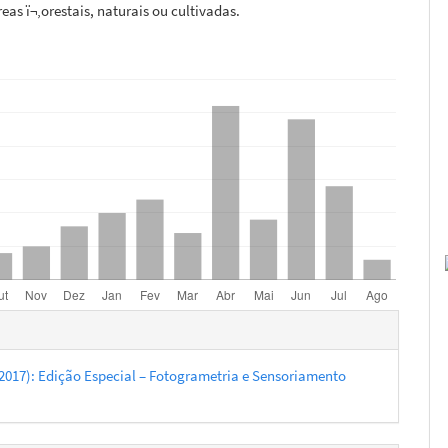
reas ï¬‚orestais, naturais ou cultivadas.
hes
6 (2017): Edição Especial – Fotogrametria e Sensoriamento