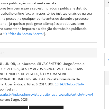
oria e publicação inicial nesta revista.
ores têm permissão e são estimulados a publicar e distribuir
 trabalho online (ex.: em repositórios institucionais ou na sua
ina pessoal) a qualquer ponto antes ou durante o processo
torial, já que isso pode gerar alterações produtivas, bem
o aumentar o impacto e a citação do trabalho publicado
ja
"O Efeito do Acesso Aberto"
).
ar
D
p
I JUNIOR, Jair Jacomo; SILVA CENTENO, Jorge Antonio.
 DE ALTERAÇÕES EM ALVOS AGRÍCOLAS E FLORESTAIS
DO ÍNDICES DE VEGETAÇÃO EM UMA SÉRIE
PORAL DE IMAGENS LANDSAT.
Revista Brasileira de
fia
, Uberlândia, v. 69, n. 6, 2017. DOI:
10.14393/rbcv69n6-
sponível em:
er.ufu.br/index.php/revistabrasileiracartografia/article/view/4
sso em: 7 ago. 2026.