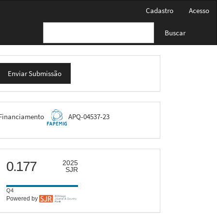
Cadastro
Acesso
Buscar
nviar
Enviar Submissão
ubmissão
FAPEMIG
Financiamento
APQ-04537-23
scimago
0.177
2025
SJR
Q4
Powered by