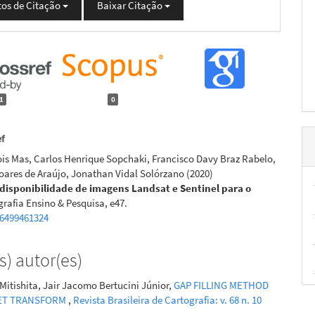
os de Citação
Baixar Citação
1
0
is Mas, Carlos Henrique Sopchaki, Francisco Davy Braz Rabelo,
oares de Araújo, Jonathan Vidal Solórzano
(2020)
 disponibilidade de imagens Landsat e Sentinel para o
rafia Ensino & Pesquisa, e47.
36499461324
) autor(es)
Mitishita, Jair Jacomo Bertucini Júnior,
GAP FILLING METHOD
LET TRANSFORM
,
Revista Brasileira de Cartografia: v. 68 n. 10