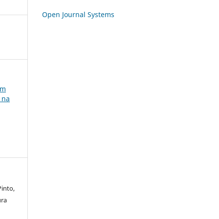
Open Journal Systems
em
 na
Pinto,
ura