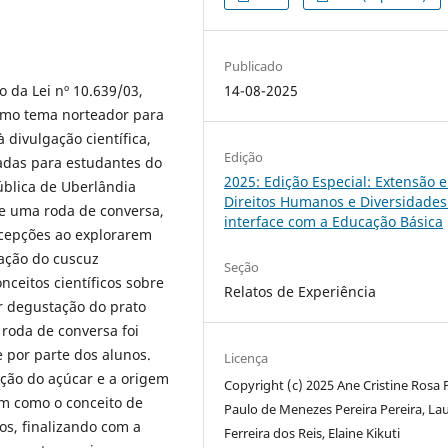
Publicado
14-08-2025
 da Lei nº 10.639/03,
como tema norteador para
à divulgação científica,
Edição
tadas para estudantes do
2025: Edição Especial: Extensão 
blica de Uberlândia
Direitos Humanos e Diversidades
de uma roda de conversa,
interface com a Educação Básica
cepções ao explorarem
ação do cuscuz
Seção
ceitos científicos sobre
Relatos de Experiência
or degustação do prato
 roda de conversa foi
e por parte dos alunos.
Licença
ção do açúcar e a origem
Copyright (c) 2025 Ane Cristine Rosa 
em como o conceito de
Paulo de Menezes Pereira Pereira, La
s, finalizando com a
Ferreira dos Reis, Elaine Kikuti