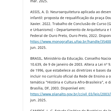
mar. 2025.
ASSIS, A. D. Neuroarquitetura aplicada ao desen
infantil: proposta de requalificação da praça D
Xavier. 2022. Trabalho de Conclusão de Curso (
e Urbanismo) – Departamento de Arquitetura e
Federal de Ouro Preto, Ouro Preto, 2022. Dispon
https://www.monografias.ufop.br/handle/3540
jun. 2025.
BRASIL. Ministério da Educação. Conselho Nacio
10.639, de 9 de janeiro de 2003. Altera a Lei nº
de 1996, que estabelece as diretrizes e bases d
incluir no currículo oficial da Rede de Ensino a
temática "História e Cultura Afro-Brasileira", e 
Brasília, DF, 2003. Disponível em:
https://www.planalto.gov.br/ccivil_03/leis/2003
jun. 2025.
CAMPOS, L. G. Estudo Cinético de Bactérias de I