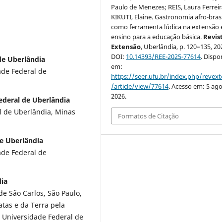
Paulo de Menezes; REIS, Laura Ferreir
KIKUTI, Elaine. Gastronomia afro-brasi
como ferramenta lúdica na extensão 
ensino para a educação básica.
Revis
Extensão
, Uberlândia, p. 120–135, 20
DOI:
10.14393/REE-2025-77614
. Dispo
de Uberlândia
em:
de Federal de
https://seer.ufu.br/index.php/revex
/article/view/77614
. Acesso em: 5 ago
2026.
ederal de Uberlândia
 de Uberlândia, Minas
Formatos de Citação
de Uberlândia
de Federal de
dia
e São Carlos, São Paulo,
atas e da Terra pela
a Universidade Federal de