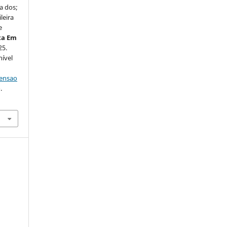
a dos;
leira
e
ta Em
25.
nível
tensao
.