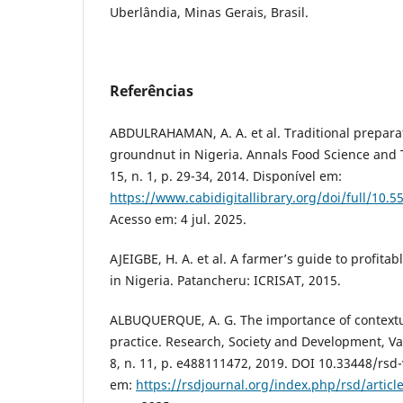
Uberlândia, Minas Gerais, Brasil.
Referências
ABDULRAHAMAN, A. A. et al. Traditional prepara
groundnut in Nigeria. Annals Food Science and T
15, n. 1, p. 29-34, 2014. Disponível em:
https://www.cabidigitallibrary.org/doi/full
Acesso em: 4 jul. 2025.
AJEIGBE, H. A. et al. A farmer’s guide to profit
in Nigeria. Patancheru: ICRISAT, 2015.
ALBUQUERQUE, A. G. The importance of contextu
practice. Research, Society and Development, Va
8, n. 11, p. e488111472, 2019. DOI 10.33448/rsd-
em:
https://rsdjournal.org/index.php/rsd/articl