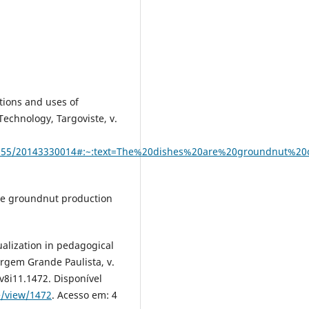
tions and uses of
echnology, Targoviste, v.
/10.5555/20143330014#:~:text=The%20dishes%20are%20groundnut%
able groundnut production
alization in pedagogical
rgem Grande Paulista, v.
v8i11.1472. Disponível
e/view/1472
. Acesso em: 4