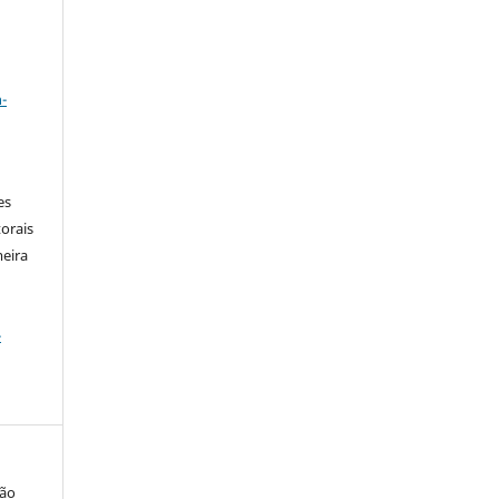
a
-
es
orais
meira
-
oão