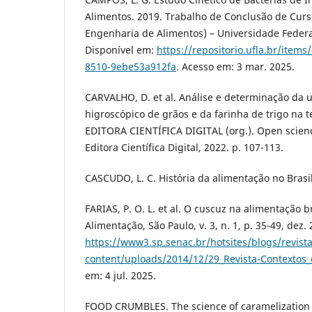
Alimentos. 2019. Trabalho de Conclusão de Cur
Engenharia de Alimentos) – Universidade Federal
Disponível em:
https://repositorio.ufla.br/item
8510-9ebe53a912fa
. Acesso em: 3 mar. 2025.
CARVALHO, D. et al. Análise e determinação da 
higroscópico de grãos e da farinha de trigo na t
EDITORA CIENTÍFICA DIGITAL (org.). Open scienc
Editora Científica Digital, 2022. p. 107-113.
CASCUDO, L. C. História da alimentação no Brasil
FARIAS, P. O. L. et al. O cuscuz na alimentação b
Alimentação, São Paulo, v. 3, n. 1, p. 35-49, dez.
https://www3.sp.senac.br/hotsites/blogs/revist
content/uploads/2014/12/29_Revista-Contextos_e
em: 4 jul. 2025.
FOOD CRUMBLES. The science of caramelization –