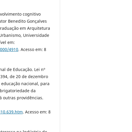
volvimento cognitivo
outor Benedito Gonçalves
Graduação em Arquitetura
 Urbanismo, Universidade
ível em:
0000/4910
. Acesso em: 8
nal de Educação. Lei nº
 9.394, de 20 de dezembro
a educação nacional, para
 obrigatoriedade da
dá outras providências.
/l10.639.htm
. Acesso em: 8
nteresse na Indústria de