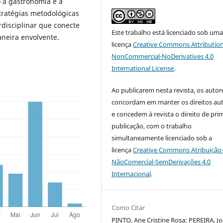
 a gastronomia e a
tratégias metodológicas
disciplinar que conecte
Este trabalho está licenciado sob um
aneira envolvente.
licença
Creative Commons Attribution
NonCommercial-NoDerivatives 4.0
International License
.
Ao publicarem nesta revista, os autor
concordam em manter os direitos aut
e concedem à revista o direito de pri
publicação, com o trabalho
simultaneamente licenciado sob a
licença
Creative Commons Atribuição
NãoComercial-SemDerivações 4.0
Internacional
.
Como Citar
PINTO, Ane Cristine Rosa; PEREIRA, J