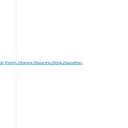
20oil,from%20one%20place%20to%20another
.