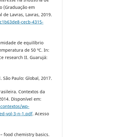
so (Graduação em
 de Lavras, Lavras, 2019.
s/c1b63de8-cecb-4315-
umidade de equilíbrio
emperatura de 50 ºC. In:
e research II. Guarujá:
. São Paulo: Global, 2017.
rasileira. Contextos da
 2014. Disponível em:
acontextos/wp-
d-vol-3-n-1.pdf
. Acesso
 food chemistry basics.