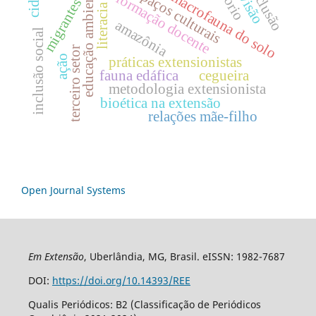
educação ambiental
espaços culturais
inclusão
macrofauna do solo
formação docente
migrantes
literacia
amazônia
inclusão social
terceiro setor
ação
práticas extensionistas
fauna edáfica
cegueira
metodologia extensionista
bioética na extensão
relações mãe-filho
Open Journal Systems
Em Extensão
, Uberlândia, MG, Brasil. eISSN: 1982-7687
DOI:
https://doi.org/10.14393/REE
Qualis Periódicos: B2 (Classificação de Periódicos