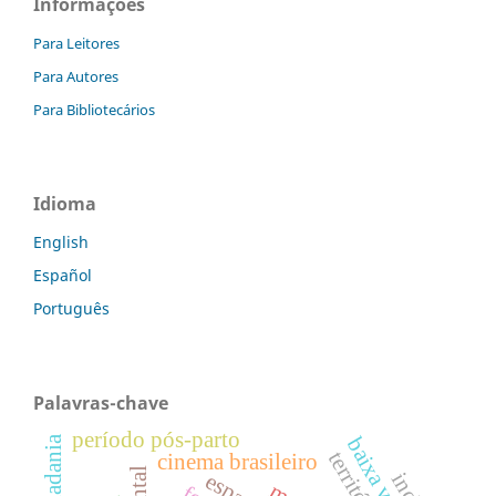
Informações
Para Leitores
Para Autores
Para Bibliotecários
Idioma
English
Español
Português
Palavras-chave
período pós-parto
baixa visão
cidadania
território
cinema brasileiro