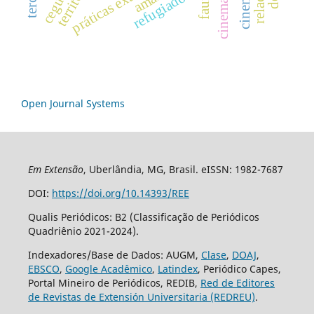
território
cegueira
refugiados
Open Journal Systems
Em Extensão
, Uberlândia, MG, Brasil. eISSN: 1982-7687
DOI:
https://doi.org/10.14393/REE
Qualis Periódicos: B2 (Classificação de Periódicos
Quadriênio 2021-2024).
Indexadores/Base de Dados: AUGM,
Clase
,
DOAJ
,
EBSCO
,
Google Acadêmico
,
Latindex
, Periódico Capes,
Portal Mineiro de Periódicos, REDIB,
Red de Editores
de Revistas de Extensión Universitaria (REDREU)
.