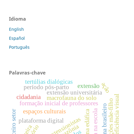
Idioma
English
Español
Português
Palavras-chave
tertúlias dialógicas
ação
extensão
período pós-parto
extensão universitária
deficiência visual
cidadania
macrofauna do solo
relações mãe-filho
formação inicial de professores
cinema brasileiro
espaços culturais
cinema na escola
fauna edáfica
terceiro setor
práticas extensionistas
plataforma digital
amazônia