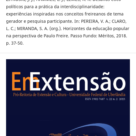
políticos para a prática da interdisciplinaridade:
experiências inspiradas nos conceitos freireanos de tema
gerador e pesquisa participante. In: PEREIRA, V. A.; CLARO,
L. C.; MIRANDA, S. A. (org.). Horizontes da educação popular
na perspectiva de Paulo Freire. Passo Fundo: Méritos, 2018.
p. 37-50.