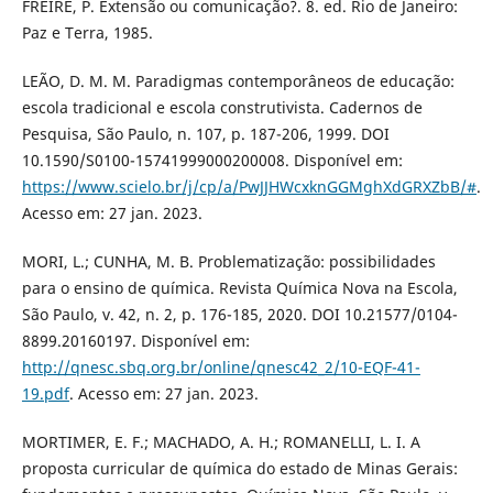
FREIRE, P. Extensão ou comunicação?. 8. ed. Rio de Janeiro:
Paz e Terra, 1985.
LEÃO, D. M. M. Paradigmas contemporâneos de educação:
escola tradicional e escola construtivista. Cadernos de
Pesquisa, São Paulo, n. 107, p. 187-206, 1999. DOI
10.1590/S0100-15741999000200008. Disponível em:
https://www.scielo.br/j/cp/a/PwJJHWcxknGGMghXdGRXZbB/#
.
Acesso em: 27 jan. 2023.
MORI, L.; CUNHA, M. B. Problematização: possibilidades
para o ensino de química. Revista Química Nova na Escola,
São Paulo, v. 42, n. 2, p. 176-185, 2020. DOI 10.21577/0104-
8899.20160197. Disponível em:
http://qnesc.sbq.org.br/online/qnesc42_2/10-EQF-41-
19.pdf
. Acesso em: 27 jan. 2023.
MORTIMER, E. F.; MACHADO, A. H.; ROMANELLI, L. I. A
proposta curricular de química do estado de Minas Gerais: