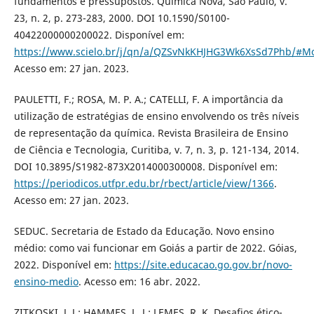
fundamentos e pressupostos. Química Nova, São Paulo, v.
23, n. 2, p. 273-283, 2000. DOI 10.1590/S0100-
40422000000200022. Disponível em:
https://www.scielo.br/j/qn/a/QZSvNkKHJHG3Wk6XsSd7Phb/#Mo
Acesso em: 27 jan. 2023.
PAULETTI, F.; ROSA, M. P. A.; CATELLI, F. A importância da
utilização de estratégias de ensino envolvendo os três níveis
de representação da química. Revista Brasileira de Ensino
de Ciência e Tecnologia, Curitiba, v. 7, n. 3, p. 121-134, 2014.
DOI 10.3895/S1982-873X2014000300008. Disponível em:
https://periodicos.utfpr.edu.br/rbect/article/view/1366
.
Acesso em: 27 jan. 2023.
SEDUC. Secretaria de Estado da Educação. Novo ensino
médio: como vai funcionar em Goiás a partir de 2022. Góias,
2022. Disponível em:
https://site.educacao.go.gov.br/novo-
ensino-medio
. Acesso em: 16 abr. 2022.
ZITKOSKI, J. J.; HAMMES, L. J.; LEMES, R. K. Desafios ético-