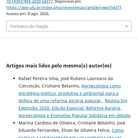
10.14393/REE-2020-54377
. Disponível em:
https://seer.ufu.br/index.php/revextensao/article/view/54377
.
Acesso em: 8 ago. 2026.
Formatos de Citação
Artigos mais lidos pelo mesmo(s) autor(es)
Rafael Pereira Silva, José Rubens Laureano da
Conceição, Cristiane Betanho,
Agroecologia como
estratégia política, produtiva e ambiental para a
defesa de uma reforma agrária popular
,
Revista Em
Extensão: 2020: Edição Especial: Reforma Agrária,
Agroecologia e Economia Popular Solidária em debate
Marina Cardoso de Oliveira, Cristiane Betanho, José
Eduardo Fernandes, Elson de Oliveira Felice,
Como
praticar a solidariedade em um contexto cada vez