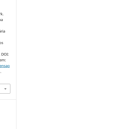
k.
ma
ria
os
. DOI:
 em:
tensao
.