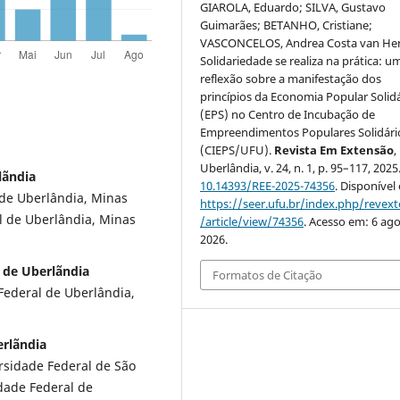
GIAROLA, Eduardo; SILVA, Gustavo
Guimarães; BETANHO, Cristiane;
VASCONCELOS, Andrea Costa van Her
Solidariedade se realiza na prática: u
reflexão sobre a manifestação dos
princípios da Economia Popular Solidá
(EPS) no Centro de Incubação de
Empreendimentos Populares Solidári
(CIEPS/UFU).
Revista Em Extensão
,
Uberlândia, v. 24, n. 1, p. 95–117, 2025
lãndia
10.14393/REE-2025-74356
. Disponível
de Uberlândia, Minas
https://seer.ufu.br/index.php/revex
al de Uberlândia, Minas
/article/view/74356
. Acesso em: 6 ago
2026.
 de Uberlãndia
Formatos de Citação
ederal de Uberlândia,
erlãndia
sidade Federal de São
idade Federal de