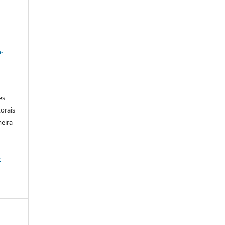
a
-
es
orais
meira
-