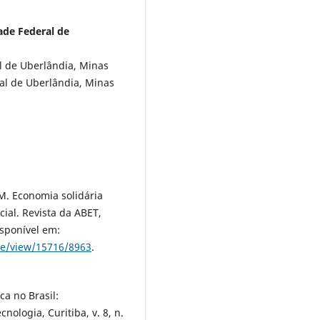
ade Federal de
l de Uberlândia, Minas
ral de Uberlândia, Minas
M. Economia solidária
ial. Revista da ABET,
Disponível em:
cle/view/15716/8963
.
ca no Brasil:
nologia, Curitiba, v. 8, n.