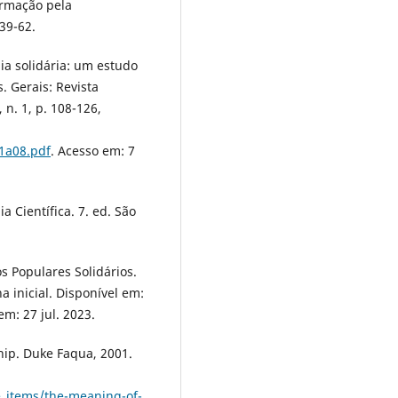
ormação pela
39-62.
ia solidária: um estudo
 Gerais: Revista
, n. 1, p. 108-126,
n1a08.pdf
. Acesso em: 7
a Científica. 7. ed. São
 Populares Solidários.
 inicial. Disponível em:
em: 27 jul. 2023.
hip. Duke Faqua, 2001.
e_items/the-meaning-of-