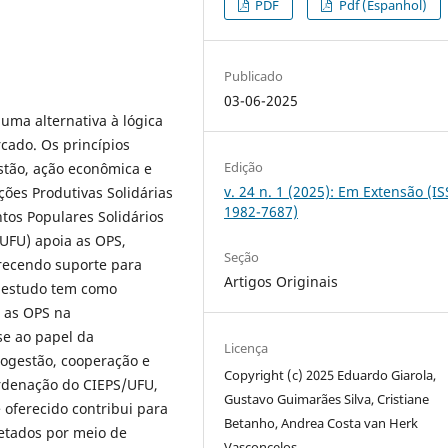
PDF
Pdf (Espanhol)
Publicado
03-06-2025
uma alternativa à lógica
cado. Os princípios
Edição
tão, ação econômica e
v. 24 n. 1 (2025): Em Extensão (I
ões Produtivas Solidárias
1982-7687)
os Populares Solidários
(UFU) apoia as OPS,
Seção
erecendo suporte para
Artigos Originais
e estudo tem como
o as OPS na
se ao papel da
Licença
togestão, cooperação e
Copyright (c) 2025 Eduardo Giarola,
ordenação do CIEPS/UFU,
Gustavo Guimarães Silva, Cristiane
oferecido contribui para
Betanho, Andrea Costa van Herk
etados por meio de
Vasconcelos