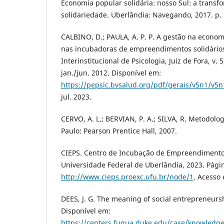
Economia popular solidária: nosso Sul: a transf
solidariedade. Uberlândia: Navegando, 2017. p. 
CALBINO, D.; PAULA, A. P. P. A gestão na econom
nas incubadoras de empreendimentos solidários.
Interinstitucional de Psicologia, Juiz de Fora, v. 5
jan./jun. 2012. Disponível em:
https://pepsic.bvsalud.org/pdf/gerais/v5n1/v5
jul. 2023.
CERVO, A. L.; BERVIAN, P. A.; SILVA, R. Metodologi
Paulo: Pearson Prentice Hall, 2007.
CIEPS. Centro de Incubação de Empreendimentos
Universidade Federal de Uberlândia, 2023. Página
http://www.cieps.proexc.ufu.br/node/1
. Acesso 
DEES, J. G. The meaning of social entrepreneurs
Disponível em:
https://centers.fuqua.duke.edu/case/knowledg