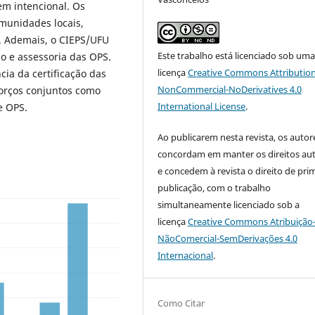
m intencional. Os
omunidades locais,
. Ademais, o CIEPS/UFU
Este trabalho está licenciado sob um
 e assessoria das OPS.
licença
Creative Commons Attribution
ia da certificação das
NonCommercial-NoDerivatives 4.0
forços conjuntos como
International License
.
e OPS.
Ao publicarem nesta revista, os autor
concordam em manter os direitos aut
e concedem à revista o direito de pri
publicação, com o trabalho
simultaneamente licenciado sob a
licença
Creative Commons Atribuição
NãoComercial-SemDerivações 4.0
Internacional
.
Como Citar