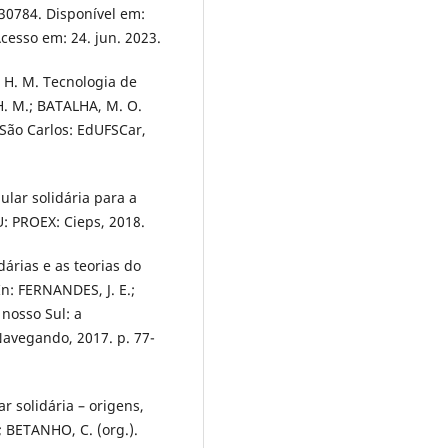
.30784. Disponível em:
Acesso em: 24. jun. 2023.
 H. M. Tecnologia de
H. M.; BATALHA, M. O.
 São Carlos: EdUFSCar,
lar solidária para a
: PROEX: Cieps, 2018.
árias e as teorias do
In: FERNANDES, J. E.;
 nosso Sul: a
Navegando, 2017. p. 77-
 solidária – origens,
.; BETANHO, C. (org.).