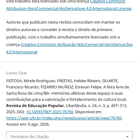
Este trabalho está licenciado sob uma licença
Creative Commons
Attribution-NonCommercial-NoDerivatives 4.0 International License
.
Autores que publicam nesta revista concordam em manter os
direitos autorais e conceder à revista o direito de primeira
publicação, com o trabalho simultaneamente licenciado sob a
Licença
Creative Commons Atribuição-NãoComercial-SemDerivações
4.0 Internacional
.
Como Citar
FEITOSA, Mirele Rodrigues; FREITAS, Helder Ribeiro; DUARTE,
Francisco Ricardo; PIZARRO MUÑOZ, Estevan Felipe. A feira livre de
Santa Rosa de Lima/BA: memórias afetivas desse espaço e suas
contribuições para a valorização e fortalecimento da cultura local.
Revista de Educação Popular
, Uberlândia, v. 24, n. 3, p. 497–513,
2025. DOI:
10.14393/REP-2025-76760
. Disponível em:
https://seer.ufu.br/index.php/reveducpop/article/view/76760
.
Acesso em: 6 ago. 2026.
Formatos de Citação