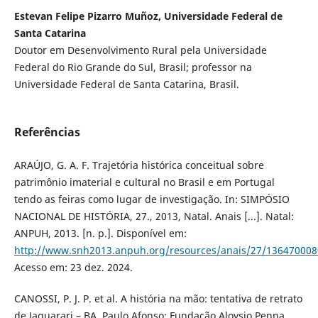
Estevan Felipe Pizarro Muñoz, Universidade Federal de
Santa Catarina
Doutor em Desenvolvimento Rural pela Universidade
Federal do Rio Grande do Sul, Brasil; professor na
Universidade Federal de Santa Catarina, Brasil.
Referências
ARAÚJO, G. A. F. Trajetória histórica conceitual sobre
patrimônio imaterial e cultural no Brasil e em Portugal
tendo as feiras como lugar de investigação. In: SIMPÓSIO
NACIONAL DE HISTÓRIA, 27., 2013, Natal. Anais [...]. Natal:
ANPUH, 2013. [n. p.]. Disponível em:
http://www.snh2013.anpuh.org/resources/anais/27/13647000
Acesso em: 23 dez. 2024.
CANOSSI, P. J. P. et al. A história na mão: tentativa de retrato
de Jaguarari – BA. Paulo Afonso: Fundação Aloysio Penna,