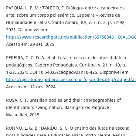
PASQUA, L. P. M.; TOLEDO, E. Diálogos entre a capoeira e a
arte: sobre um corpo polissêmico. Capoeira – Revista de
Humanidade e Letras, Santo Amaro, BA, v. 7, n. 2, p. 77-92,
2021. Disponível em:
https://www.researchgate.net/publication/357568461_DIA
Acesso em: 29 set. 2025.
PEREIRA, C. C. D. A. et al. Lutas na escola: desafios didático-
pedagógicos. Caderno Pedagógico, Curitiba, v. 21, n. 10, p.
1-22, 2024. DOI 10.54033/cadpedv21n10-425. Disponível em:
https://ojs.studiespublicacoes.com.br/ojs/index.php/cadped/ar
Acesso em: 12 nov. 2024.
ROSA, C. F. Brazilian bodies and their choreographies of
identification: swing nation. Basingstoke: Palgrave
Macmillan, 2015.
RUFINO, L. G. B.; DARIDO, S. C. O ensino das lutas na escola:
possibilidades para a Educação Física. Porto Alegre: Penso,