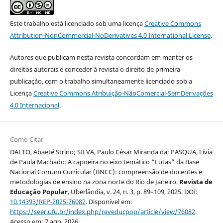
Este trabalho está licenciado sob uma licença
Creative Commons
Attribution-NonCommercial-NoDerivatives 4.0 International License
.
Autores que publicam nesta revista concordam em manter os
direitos autorais e conceder à revista o direito de primeira
publicação, com o trabalho simultaneamente licenciado sob a
Licença
Creative Commons Atribuição-NãoComercial-SemDerivações
4.0 Internacional
.
Como Citar
DALTO, Abaeté Strino; SILVA, Paulo César Miranda da; PASQUA, Lívia
de Paula Machado. A capoeira no eixo temático “Lutas” da Base
Nacional Comum Curricular (BNCC): compreensão de docentes e
metodologias de ensino na zona norte do Rio de Janeiro.
Revista de
Educação Popular
, Uberlândia, v. 24, n. 3, p. 89–109, 2025. DOI:
10.14393/REP-2025-76082
. Disponível em:
https://seer.ufu.br/index.php/reveducpop/article/view/76082
.
Acesso em: 7 ago. 2026.