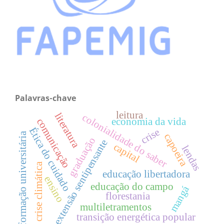
Palavras-chave
leitura
literatura
colonialidade do saber
economia da vida
comunicação
Ética do cuidado
crise
formação universitária
capoeira
graduação
extensão sentipensante
capital
lendas
crise climática
educação libertadora
ensino
educação do campo
mangá
florestania
multiletramentos
transição energética popular