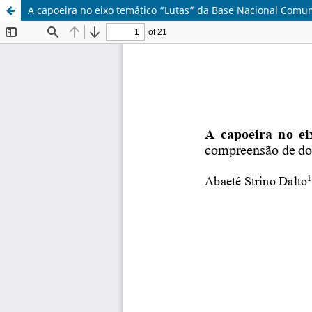
A capoeira no eixo temático “Lutas” da Base Nacional Comu