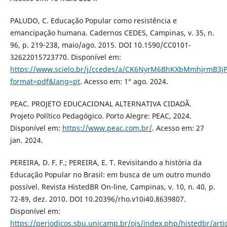
PALUDO, C. Educação Popular como resistência e
emancipação humana. Cadernos CEDES, Campinas, v. 35, n.
96, p. 219-238, maio/ago. 2015. DOI 10.1590/CC0101-
32622015723770. Disponível em:
https://www.scielo.br/j/ccedes/a/CK6NyrM6BhKXbMmhjrmB3jP
format=pdf&lang=pt
. Acesso em: 1° ago. 2024.
PEAC. PROJETO EDUCACIONAL ALTERNATIVA CIDADÃ.
Projeto Político Pedagógico. Porto Alegre: PEAC, 2024.
Disponível em:
https://www.peac.com.br/
. Acesso em: 27
jan. 2024.
PEREIRA, D. F. F.; PEREIRA, E. T. Revisitando a história da
Educação Popular no Brasil: em busca de um outro mundo
possível. Revista HistedBR On-line, Campinas, v. 10, n. 40, p.
72-89, dez. 2010. DOI 10.20396/rho.v10i40.8639807.
Disponível em:
https://periodicos.sbu.unicamp.br/ojs/index.php/histedbr/arti