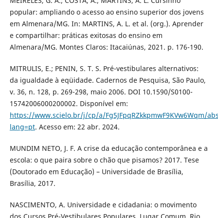
MEIRELES, G. A.; COSTA, A.; MARTINS, A. L. Cursinho
popular: ampliando o acesso ao ensino superior dos jovens
em Almenara/MG. In: MARTINS, A. L. et al. (org.). Aprender
e compartilhar: práticas exitosas do ensino em
Almenara/MG. Montes Claros: Itacaiúnas, 2021. p. 176-190.
MITRULIS, E.; PENIN, S. T. S. Pré-vestibulares alternativos:
da igualdade à eqüidade. Cadernos de Pesquisa, São Paulo,
v. 36, n. 128, p. 269-298, maio 2006. DOI 10.1590/S0100-
15742006000200002. Disponível em:
https://www.scielo.br/j/cp/a/Fg5JFpqRZkkpmwF9KVw6Wqm/abs
lang=pt
. Acesso em: 22 abr. 2024.
MUNDIM NETO, J. F. A crise da educação contemporânea e a
escola: o que paira sobre o chão que pisamos? 2017. Tese
(Doutorado em Educação) – Universidade de Brasília,
Brasília, 2017.
NASCIMENTO, A. Universidade e cidadania: o movimento
dos Cursos Pré-Vestibulares Populares. Lugar Comum, Rio