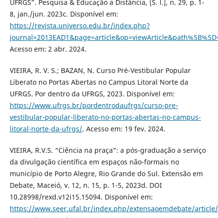
UFRGS”. Pesquisa & Educação a Distância, [S. l.], n. 29, p. 1-
8, jan./jun. 2023c. Disponível em:
https://revista.universo.edu.br/index.php?
journal=2013EAD1&page=article&op=viewArticle&path%5B%5D
Acesso em: 2 abr. 2024.
VIEIRA, R. V. S.; BAZAN, N. Curso Pré-Vestibular Popular
Liberato no Portas Abertas no Campus Litoral Norte da
UFRGS. Por dentro da UFRGS, 2023. Disponível em:
https://www.ufrgs.br/pordentrodaufrgs/curso-pre-
vestibular-popular-liberato-no-portas-abertas-no-campus-
litoral-norte-da-ufrgs/
. Acesso em: 19 fev. 2024.
VIEIRA, R.V.S. “Ciência na praça”: a pós-graduação a serviço
da divulgação científica em espaços não-formais no
município de Porto Alegre, Rio Grande do Sul. Extensão em
Debate, Maceió, v. 12, n. 15, p. 1-5, 2023d. DOI
10.28998/rexd.v12i15.15094. Disponível em:
https://www.seer.ufal.br/index.php/extensaoemdebate/article