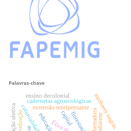
Palavras-chave
mulheres negras
ensino decolonial
cadernetas agroecológicas
identificação afetiva
colonialidade do saber
extensão sentipensante
capital
graduação
florestania
meio ambiente