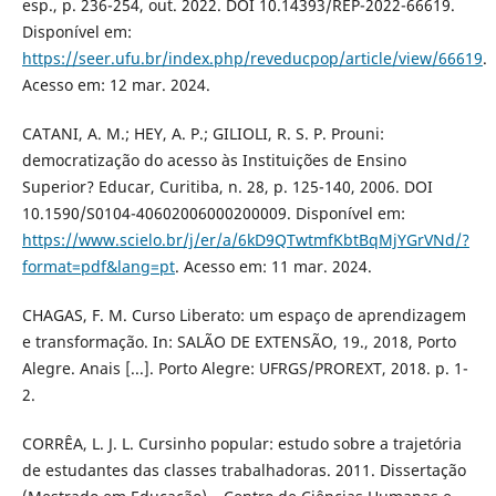
esp., p. 236-254, out. 2022. DOI 10.14393/REP-2022-66619.
Disponível em:
https://seer.ufu.br/index.php/reveducpop/article/view/66619
.
Acesso em: 12 mar. 2024.
CATANI, A. M.; HEY, A. P.; GILIOLI, R. S. P. Prouni:
democratização do acesso às Instituições de Ensino
Superior? Educar, Curitiba, n. 28, p. 125-140, 2006. DOI
10.1590/S0104-40602006000200009. Disponível em:
https://www.scielo.br/j/er/a/6kD9QTwtmfKbtBqMjYGrVNd/?
format=pdf&lang=pt
. Acesso em: 11 mar. 2024.
CHAGAS, F. M. Curso Liberato: um espaço de aprendizagem
e transformação. In: SALÃO DE EXTENSÃO, 19., 2018, Porto
Alegre. Anais [...]. Porto Alegre: UFRGS/PROREXT, 2018. p. 1-
2.
CORRÊA, L. J. L. Cursinho popular: estudo sobre a trajetória
de estudantes das classes trabalhadoras. 2011. Dissertação