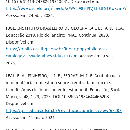
10.1590/S1413-24782019240031. Disponível em:
https://www.scielo.br/j/rbedu/a/WCL98kd9VJkHktFSTKwxcmP/
.
Acesso em: 24 abr. 2024.
IBGE. INSTITUTO BRASILEIRO DE GEOGRAFIA E ESTATÍSTICA.
Educação 2019. Rio de Janeiro: PNAD Contínua. 2020.
Disponível em:
https://biblioteca.ibge.gov.br/index.php/biblioteca-
catalogo?view=detalhes&id=2101736
. Acesso em: 9 set.
2025.
LEAL, E. A.; PINHEIRO, L. I. F.; FERRAZ, M. I. F. Do diploma à
inadimplência: um estudo sobre o endividamento dos
beneficiários do financiamento estudantil. Educação, Santa
Maria, v. 48, 1-29, 2023. DOI 10.5902/1984644466208.
Disponível em:
https://periodicos.ufsm.br/reveducacao/article/view/66208
.
Acesso em: 11 maio 2024.