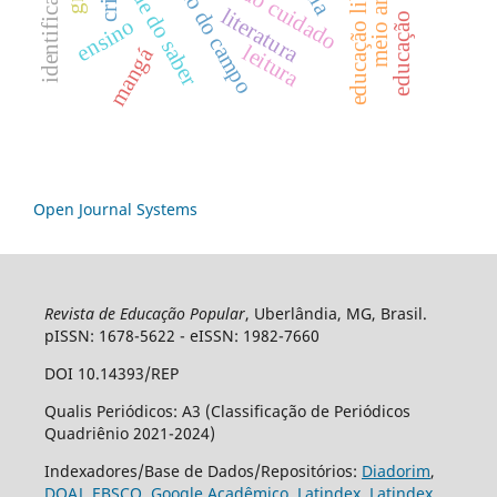
educação libertadora
educação do campo
Ética do cuidado
crise
literatura
educação
ensino
leitura
mangá
Open Journal Systems
Revista de Educação Popular
, Uberlândia, MG, Brasil.
pISSN: 1678-5622 - eISSN: 1982-7660
DOI 10.14393/REP
Qualis Periódicos: A3 (Classificação de Periódicos
Quadriênio 2021-2024)
Indexadores/Base de Dados/Repositórios:
Diadorim
,
DOAJ
,
EBSCO
,
Google Acadêmico
,
Latindex
,
Latindex