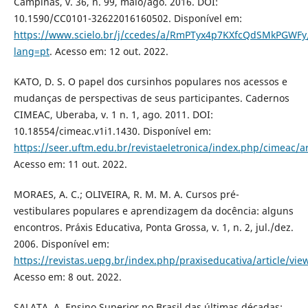
Campinas, v. 36, n. 99, maio/ago. 2016. DOI:
10.1590/CC0101-32622016160502. Disponível em:
https://www.scielo.br/j/ccedes/a/RmPTyx4p7KXfcQdSMkPGWFy/
lang=pt
. Acesso em: 12 out. 2022.
KATO, D. S. O papel dos cursinhos populares nos acessos e
mudanças de perspectivas de seus participantes. Cadernos
CIMEAC, Uberaba, v. 1 n. 1, ago. 2011. DOI:
10.18554/cimeac.v1i1.1430. Disponível em:
https://seer.uftm.edu.br/revistaeletronica/index.php/cimeac/a
Acesso em: 11 out. 2022.
MORAES, A. C.; OLIVEIRA, R. M. M. A. Cursos pré-
vestibulares populares e aprendizagem da docência: alguns
encontros. Práxis Educativa, Ponta Grossa, v. 1, n. 2, jul./dez.
2006. Disponível em:
https://revistas.uepg.br/index.php/praxiseducativa/article/vi
Acesso em: 8 out. 2022.
SALATA, A. Ensino Superior no Brasil das últimas décadas: