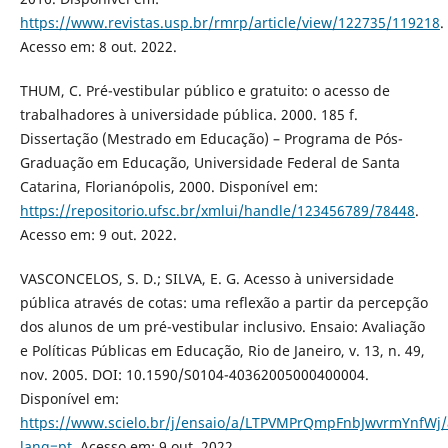
https://www.revistas.usp.br/rmrp/article/view/122735/119218
.
Acesso em: 8 out. 2022.
THUM, C. Pré-vestibular público e gratuito: o acesso de
trabalhadores à universidade pública. 2000. 185 f.
Dissertação (Mestrado em Educação) – Programa de Pós-
Graduação em Educação, Universidade Federal de Santa
Catarina, Florianópolis, 2000. Disponível em:
https://repositorio.ufsc.br/xmlui/handle/123456789/78448
.
Acesso em: 9 out. 2022.
VASCONCELOS, S. D.; SILVA, E. G. Acesso à universidade
pública através de cotas: uma reflexão a partir da percepção
dos alunos de um pré-vestibular inclusivo. Ensaio: Avaliação
e Políticas Públicas em Educação, Rio de Janeiro, v. 13, n. 49,
nov. 2005. DOI: 10.1590/S0104-40362005000400004.
Disponível em:
https://www.scielo.br/j/ensaio/a/LTPVMPrQmpFnbJwvrmYnfWj/
lang=pt
. Acesso em: 9 out. 2022.