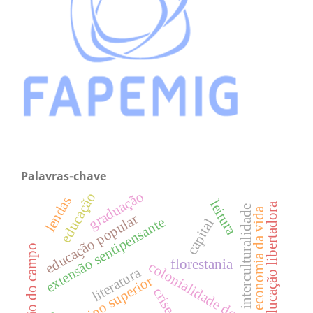
Palavras-chave
graduação
educação
lendas
leitura
educação libertadora
interculturalidade
economia da vida
educação popular
extensão sentipensante
capital
educação do campo
florestania
colonialidade do saber
literatura
ensino superior
crise