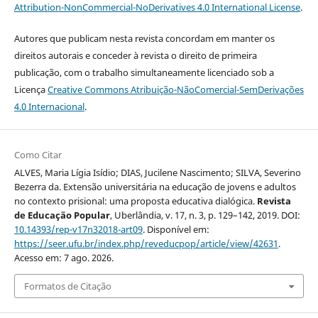
Attribution-NonCommercial-NoDerivatives 4.0 International License
.
Autores que publicam nesta revista concordam em manter os
direitos autorais e conceder à revista o direito de primeira
publicação, com o trabalho simultaneamente licenciado sob a
Licença
Creative Commons Atribuição-NãoComercial-SemDerivações
4.0 Internacional
.
Como Citar
ALVES, Maria Lígia Isídio; DIAS, Jucilene Nascimento; SILVA, Severino
Bezerra da. Extensão universitária na educação de jovens e adultos
no contexto prisional: uma proposta educativa dialógica.
Revista
de Educação Popular
, Uberlândia, v. 17, n. 3, p. 129–142, 2019. DOI:
10.14393/rep-v17n32018-art09
. Disponível em:
https://seer.ufu.br/index.php/reveducpop/article/view/42631
.
Acesso em: 7 ago. 2026.
Formatos de Citação