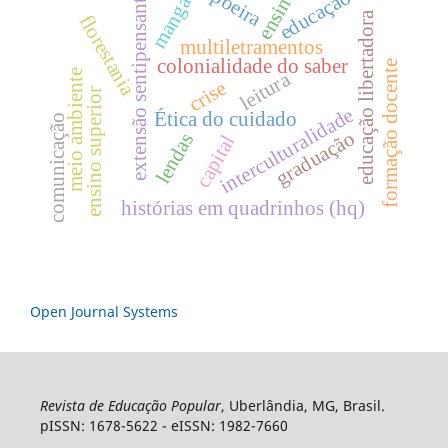
capoeira
ensino
educação
extensão sentipensante
mangá
educação libertadora
florestania
multiletramentos
colonialidade do saber
formação docente
meio ambiente
leitura
crise
ensino superior
interculturalidade
Ética do cuidado
comunicação
graduação
lendas
capital
histórias em quadrinhos (hq)
Open Journal Systems
Revista de Educação Popular
, Uberlândia, MG, Brasil.
pISSN: 1678-5622 - eISSN: 1982-7660