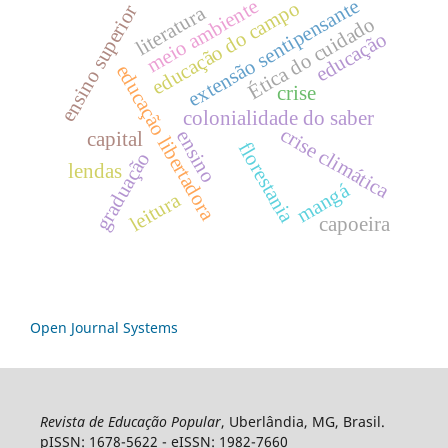
extensão sentipensante
meio ambiente
educação do campo
ensino superior
literatura
Ética do cuidado
educação
educação libertadora
crise
colonialidade do saber
crise climática
ensino
capital
florestania
graduação
lendas
mangá
leitura
capoeira
Open Journal Systems
Revista de Educação Popular
, Uberlândia, MG, Brasil.
pISSN: 1678-5622 - eISSN: 1982-7660