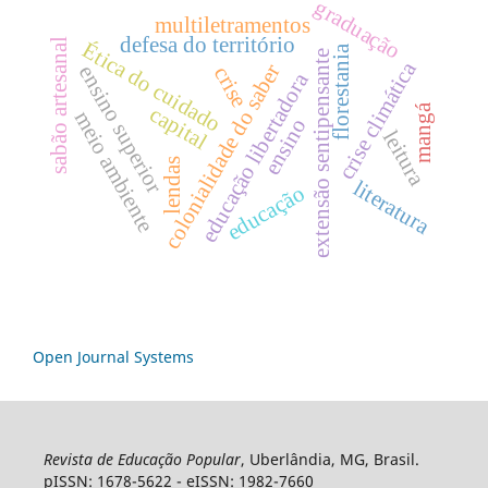
graduação
multiletramentos
defesa do território
sabão artesanal
Ética do cuidado
florestania
extensão sentipensante
crise climática
colonialidade do saber
ensino superior
crise
educação libertadora
mangá
capital
meio ambiente
ensino
leitura
lendas
literatura
educação
Open Journal Systems
Revista de Educação Popular
, Uberlândia, MG, Brasil.
pISSN: 1678-5622 - eISSN: 1982-7660