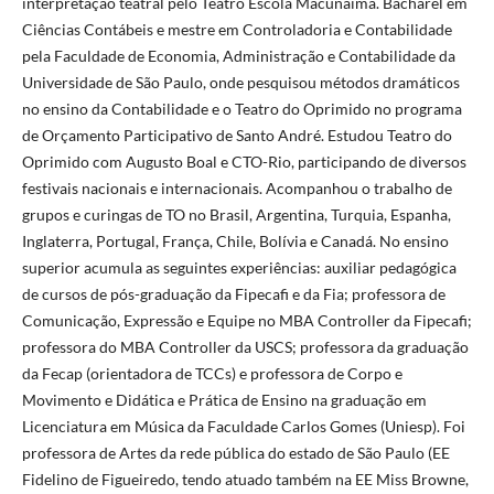
interpretação teatral pelo Teatro Escola Macunaíma. Bacharel em
Ciências Contábeis e mestre em Controladoria e Contabilidade
pela Faculdade de Economia, Administração e Contabilidade da
Universidade de São Paulo, onde pesquisou métodos dramáticos
no ensino da Contabilidade e o Teatro do Oprimido no programa
de Orçamento Participativo de Santo André. Estudou Teatro do
Oprimido com Augusto Boal e CTO-Rio, participando de diversos
festivais nacionais e internacionais. Acompanhou o trabalho de
grupos e curingas de TO no Brasil, Argentina, Turquia, Espanha,
Inglaterra, Portugal, França, Chile, Bolívia e Canadá. No ensino
superior acumula as seguintes experiências: auxiliar pedagógica
de cursos de pós-graduação da Fipecafi e da Fia; professora de
Comunicação, Expressão e Equipe no MBA Controller da Fipecafi;
professora do MBA Controller da USCS; professora da graduação
da Fecap (orientadora de TCCs) e professora de Corpo e
Movimento e Didática e Prática de Ensino na graduação em
Licenciatura em Música da Faculdade Carlos Gomes (Uniesp). Foi
professora de Artes da rede pública do estado de São Paulo (EE
Fidelino de Figueiredo, tendo atuado também na EE Miss Browne,