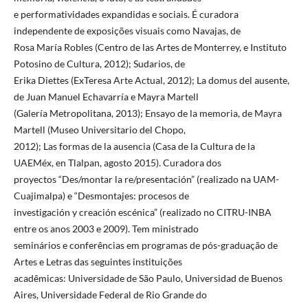
e performatividades expandidas e sociais. É curadora
independente de exposições visuais como Navajas, de
Rosa María Robles (Centro de las Artes de Monterrey, e Instituto
Potosino de Cultura, 2012); Sudarios, de
Erika Diettes (ExTeresa Arte Actual, 2012); La domus del ausente,
de Juan Manuel Echavarría e Mayra Martell
(Galería Metropolitana, 2013); Ensayo de la memoria, de Mayra
Martell (Museo Universitario del Chopo,
2012); Las formas de la ausencia (Casa de la Cultura de la
UAEMéx, en Tlalpan, agosto 2015). Curadora dos
proyectos “Des/montar la re/presentación” (realizado na UAM-
Cuajimalpa) e “Desmontajes: procesos de
investigación y creación escénica” (realizado no CITRU-INBA
entre os anos 2003 e 2009). Tem ministrado
seminários e conferências em programas de pós-graduação de
Artes e Letras das seguintes instituições
acadêmicas: Universidade de São Paulo, Universidad de Buenos
Aires, Universidade Federal de Rio Grande do