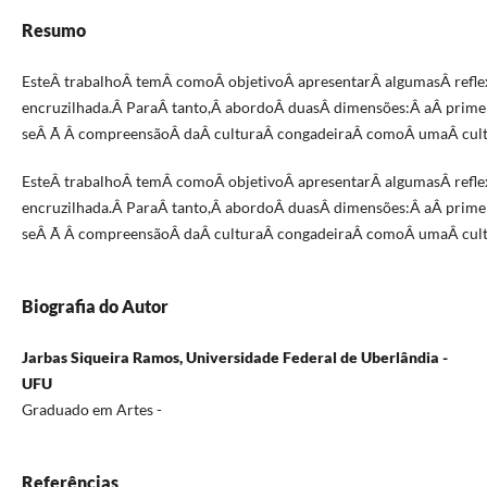
Resumo
EsteÂ trabalhoÂ temÂ comoÂ objetivoÂ apresentarÂ algumasÂ ref
encruzilhada.Â ParaÂ tanto,Â abordoÂ duasÂ dimensões:Â aÂ primei
seÂ Ã Â compreensãoÂ daÂ culturaÂ congadeiraÂ comoÂ umaÂ cultu
EsteÂ trabalhoÂ temÂ comoÂ objetivoÂ apresentarÂ algumasÂ ref
encruzilhada.Â ParaÂ tanto,Â abordoÂ duasÂ dimensões:Â aÂ primei
seÂ Ã Â compreensãoÂ daÂ culturaÂ congadeiraÂ comoÂ umaÂ cultu
Biografia do Autor
Jarbas Siqueira Ramos, Universidade Federal de Uberlândia -
UFU
Graduado em Artes -
Referências