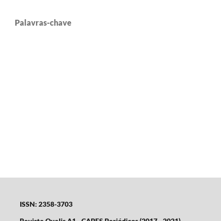
Palavras-chave
ISSN: 2358-3703
Revista Qualis A1 - CAPES Periódicos (2017 - 2021)