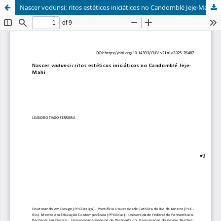
Nascer vodunsi: ritos estéticos iniciáticos no Candomblé Jeje-Mahi