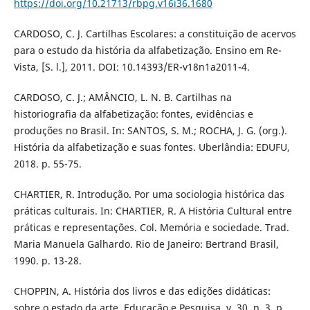
https://doi.org/10.21713/rbpg.v16i36.1680
CARDOSO, C. J. Cartilhas Escolares: a constituição de acervos
para o estudo da história da alfabetização. Ensino em Re-
Vista, [S. l.], 2011. DOI: 10.14393/ER-v18n1a2011-4.
CARDOSO, C. J.; AMÂNCIO, L. N. B. Cartilhas na
historiografia da alfabetização: fontes, evidências e
produções no Brasil. In: SANTOS, S. M.; ROCHA, J. G. (org.).
História da alfabetização e suas fontes. Uberlândia: EDUFU,
2018. p. 55-75.
CHARTIER, R. Introdução. Por uma sociologia histórica das
práticas culturais. In: CHARTIER, R. A História Cultural entre
práticas e representações. Col. Memória e sociedade. Trad.
Maria Manuela Galhardo. Rio de Janeiro: Bertrand Brasil,
1990. p. 13-28.
CHOPPIN, A. História dos livros e das edições didáticas:
sobre o estado da arte. Educação e Pesquisa, v. 30, n. 3, p.