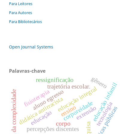
Para Leitores
Para Autores
Para Bibliotecários
Open Journal Systems
Palavras-chave
gênero
ressignificação
educação infantil
trajetória escolar.
educação integral
fisioterapia
aluno egresso
teoria da complexidade
didática antirracista
corporeidade
tecnologia
ensino
extensão
políticas públicas
educação
corpo
pesquisa
percepções discentes