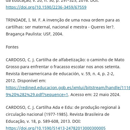
da Educação, v. 20, n. 50, p. 297-325, 2016. DOI:
https://doi.org/10.1590/2236-3459/67559
TRINDADE, I. M. F. A invenção de uma nova ordem para as
cartilhas: ser maternal, nacional e mestra - Queres ler?.
Bragança Paulista: USF, 2004.
Fontes
CARDOSO, C. J. Cartilha de alfabetização: o caminho de Mato
Grosso para enfrentar o fracasso escolar nos anos setenta.
Revista iberoamericana de educación, v. 59, n. 4, p. 2-2,
2012. Disponível em:
https://redined.educacion.gob.es/xmlui/bitstream/handle/1
9%20%282%29.pdf?sequence=1
. Acesso em: 22 maio 2024.
CARDOSO, C. J. Cartilha Ada e Edu: de produção regional à
circulação nacional (1977-1985). Revista Brasileira de
Educação, v. 18, p. 589-608, 2013. DOI:
https://doi.org/10.1590/S1413-24782013000300005