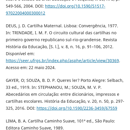
549-566, 2004. DOI:
https://doi.org/10.1590/S1517-
97022004000300012
DEUS, J. D. Cartilha Maternal. Lisboa: Convergência, 1977.
In: TRINDADE, I. M. F. O circuito cultural das cartilhas no
primeiro governo republicano sul-rio-grandense. Revista
História da Educação, [S. l.], v. 8, n. 16, p. 91–106, 2012.
Disponível em:
https://seer.ufrgs.br/index.php/asphe/article/view/30369
.
Acesso em: 22 maio 2024.
GAYER, O; SOUZA, B. D. P. Queres ler? Porto Alegre: Selbach,
33 ed., 1919. In: STEPHANOU, M.; SOUZA, M. V. P.
Abecedários em circulação: entre dicionários, impressos e
cartilhas escolares. História da Educação, v. 20, n. 50, p. 297-
325, 2016. DOI:
https://doi.org/10.1590/2236-3459/67559
LIMA, B. A. Cartilha Caminho Suave, 101ª ed., São Paulo:
Editora Caminho Suave, 1989.