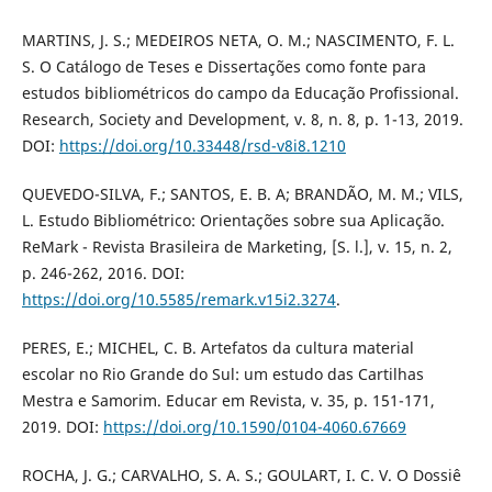
MARTINS, J. S.; MEDEIROS NETA, O. M.; NASCIMENTO, F. L.
S. O Catálogo de Teses e Dissertações como fonte para
estudos bibliométricos do campo da Educação Profissional.
Research, Society and Development, v. 8, n. 8, p. 1-13, 2019.
DOI:
https://doi.org/10.33448/rsd-v8i8.1210
QUEVEDO-SILVA, F.; SANTOS, E. B. A; BRANDÃO, M. M.; VILS,
L. Estudo Bibliométrico: Orientações sobre sua Aplicação.
ReMark - Revista Brasileira de Marketing, [S. l.], v. 15, n. 2,
p. 246-262, 2016. DOI:
https://doi.org/10.5585/remark.v15i2.3274
.
PERES, E.; MICHEL, C. B. Artefatos da cultura material
escolar no Rio Grande do Sul: um estudo das Cartilhas
Mestra e Samorim. Educar em Revista, v. 35, p. 151-171,
2019. DOI:
https://doi.org/10.1590/0104-4060.67669
ROCHA, J. G.; CARVALHO, S. A. S.; GOULART, I. C. V. O Dossiê