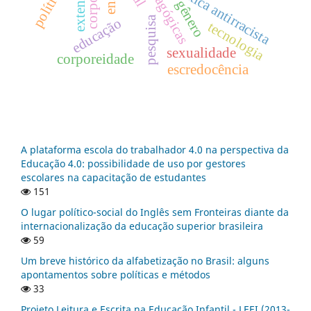
didática antirracista
extensão
corpo
gênero
pesquisa
educação
tecnologia
sexualidade
corporeidade
escredocência
A plataforma escola do trabalhador 4.0 na perspectiva da
Educação 4.0: possibilidade de uso por gestores
escolares na capacitação de estudantes
151
O lugar político-social do Inglês sem Fronteiras diante da
internacionalização da educação superior brasileira
59
Um breve histórico da alfabetização no Brasil: alguns
apontamentos sobre políticas e métodos
33
Projeto Leitura e Escrita na Educação Infantil - LEEI (2013-