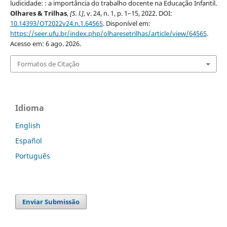
ludicidade: : a importância do trabalho docente na Educação Infantil.
Olhares & Trilhas
,
[S. l.]
, v. 24, n. 1, p. 1–15, 2022. DOI:
10.14393/OT2022v24.n.1.64565
. Disponível em:
https://seer.ufu.br/index.php/olharesetrilhas/article/view/64565
.
Acesso em: 6 ago. 2026.
Formatos de Citação
Idioma
English
Español
Português
Enviar Submissão