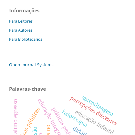
Informações
Para Leitores
Para Autores
Para Bibliotecários
Open Journal Systems
Palavras-chave
aprendizagem
percepções discentes
educação integral
aluno egresso
práticas pedagógicas
políticas públicas
fisioterapia
educação infantil
ensino