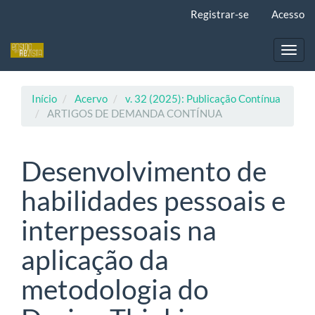
Navegação
Registrar-se
Acesso
Principal
Conteúdo
principal
Toggl
Barra
navig
Lateral
Início
Acervo
v. 32 (2025): Publicação Contínua
ARTIGOS DE DEMANDA CONTÍNUA
Desenvolvimento de
habilidades pessoais e
interpessoais na
aplicação da
metodologia do