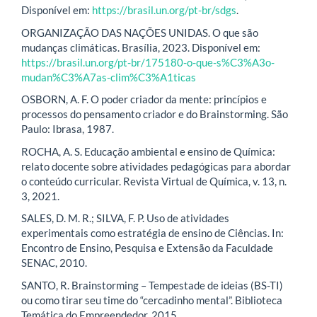
Disponível em:
https://brasil.un.org/pt-br/sdgs
.
ORGANIZAÇÃO DAS NAÇÕES UNIDAS. O que são
mudanças climáticas. Brasília, 2023. Disponível em:
https://brasil.un.org/pt-br/175180-o-que-s%C3%A3o-
mudan%C3%A7as-clim%C3%A1ticas
OSBORN, A. F. O poder criador da mente: princípios e
processos do pensamento criador e do Brainstorming. São
Paulo: Ibrasa, 1987.
ROCHA, A. S. Educação ambiental e ensino de Química:
relato docente sobre atividades pedagógicas para abordar
o conteúdo curricular. Revista Virtual de Química, v. 13, n.
3, 2021.
SALES, D. M. R.; SILVA, F. P. Uso de atividades
experimentais como estratégia de ensino de Ciências. In:
Encontro de Ensino, Pesquisa e Extensão da Faculdade
SENAC, 2010.
SANTO, R. Brainstorming – Tempestade de ideias (BS-TI)
ou como tirar seu time do “cercadinho mental”. Biblioteca
Temática do Empreendedor, 2015.