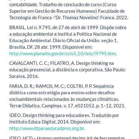
contabilidade. Trabalho de conclusão de curso (Curso
Superior em Gestão de Recursos Humanos) Faculdade de
Tecnologia de Franca -“Dr. Thomaz Novelino”, Franca. 2022.
BRASIL. Lei n. 9.795, de 27 de abril de 1999. Dispõe sobre
a educação ambiental e institui a Política Nacional de
Educação Ambiental. Diário Oficial da União: seção 1,
Brasília, DF, 28 abr. 1999. Disponível em:
http://www.planalto.gov.br/ccivil_03/leis/l9795.htm
.
CAVALCANTI, C. C.; FILATRO, A. Design thinking na
educação presencial, a distância e corporativa. São Paulo:
Saraiva, 2016.
FARIA, D. R.; RAMOS, M. C.; COLTRI, P. P. Sequência
didática como estratégia para ensino sobre desafios
socioambientais relacionados às mudanças climáticas.
Terræ Didatica, Campinas, v. 17, e021052, p. 1–12, 2021.
IDEO. Design thinking para educadores. Traduzido por
Instituto Educa Digital, 2014. Disponível em:
http://www.dtparaeducadores.org.br
.
IDEO. HCD – Human centered design: kit de ferramentas.