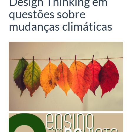
Design Thinking em
questões sobre
mudanças climáticas
Barra
lateral
de
artigos