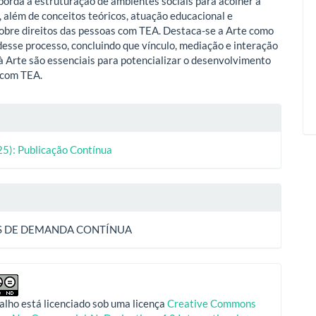
borda a estruturação de ambientes sociais para acolher a
, além de conceitos teóricos, atuação educacional e
sobre direitos das pessoas com TEA. Destaca-se a Arte como
esse processo, concluindo que vínculo, mediação e interação
à Arte são essenciais para potencializar o desenvolvimento
 com TEA.
lhes
25): Publicação Contínua
o
S DE DEMANDA CONTÍNUA
alho está licenciado sob uma licença
Creative Commons