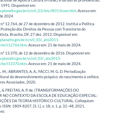
, 1991. Disponível em:
.planalto.gov.br/ccivil_03/leis/l8313cons.htm
. Acesso em:
 de 2024
n.º 12.764, de 27 de dezembro de 2012. Institui a Política
 Proteção dos Direitos da Pessoa com Transtorno do
ista. Brasília, DF, 27 dez. 2012. Disponível em:
planalto.gov.br/ccivil_03/_ato2011-
lei/l12764.htm
. Acesso em: 21 de maio de 2024.
 n.º 13.370, de 12 de dezembro de 2016. Disponível em:
.planalto.gov.br/ccivil_03/_ato2015-
lei/l13370.htm
. Acesso em: 21 de maio de 2024.
 M.; ABRANTES, A. A.; FACCI, M. G. D. Periodização
ultural do desenvolvimento psíquico: do nascimento à velhice.
ores Associados, 2020.
, & FREITAS, A. P. de. (TRANS)FORMAÇÕES DO
R NO CONTEXTO DA ESCOLA DE EDUCAÇÃO ESPECIAL:
ÇÕES DA TEORIA HISTÓRICO-CULTURAL. Colloquium
SSN: 1809-8207, [S. l.], v. 18, n. 1, p. 32–48, 2021.
em: