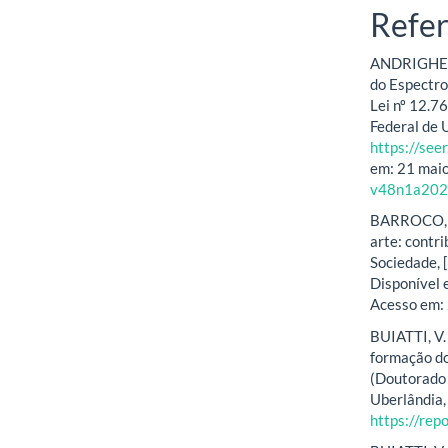
Refer
ANDRIGHETT
do Espectro 
Lei nº 12.7
Federal de U
https://see
em: 21 mai
v48n1a202
BARROCO, S.
arte: contr
Sociedade, [
Disponível
Acesso em:
BUIATTI, V.
formação do
(Doutorado 
Uberlândia,
https://re