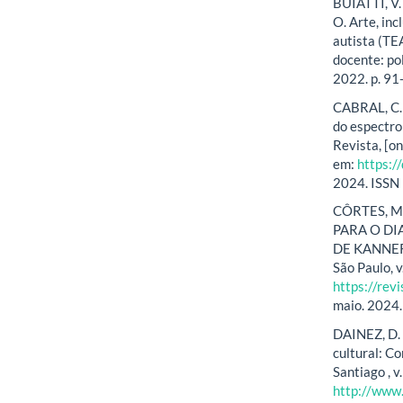
BUIATTI, V.
O. Arte, in
autista (TE
docente: po
2022. p. 91
CABRAL, C. 
do espectro
Revista, [o
em:
https:
2024. ISSN
CÔRTES, M.
PARA O D
DE KANNER 
São Paulo, v
https://rev
maio. 2024
DAINEZ, D. 
cultural: Co
Santiago , v
http://www.