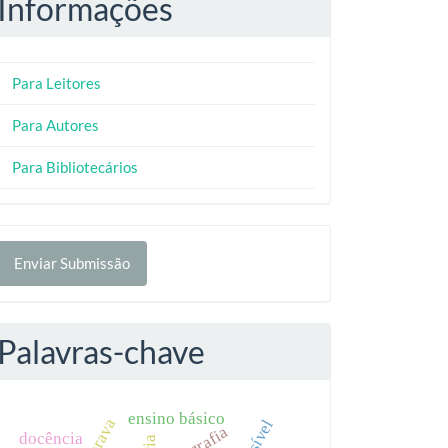
Informações
Para Leitores
Para Autores
Para Bibliotecários
nviar
Enviar Submissão
ubmissão
Palavras-chave
ensino básico
docência