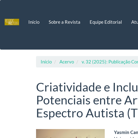
Navegação
Principal
Conteúdo
Início
Sobre a Revista
Equipe Editorial
Atu
principal
Barra
Lateral
Início
Acervo
v. 32 (2025): Publicação Co
Criatividade e Incl
Potenciais entre Ar
Espectro Autista (
Barra
Cont
Yasmin Cam