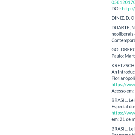
058120170
DOI:
http:
DINIZ, D. O 
DUARTE, N. 
neoliberais
Contemporân
GOLDBERG, R
Paulo: Mart
KRETZSCHMA
An Introduc
Florianópoli
https://www
Acesso em: 
BRASIL. Lei 
Especial do
https://www
em: 21 de 
BRASIL. Lei
Programa Na