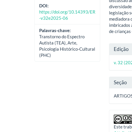
discussão a
DOI:
diversidade
https://doi.org/10.14393/ER
legislação 
-v32e2025-06
mediadora d
imbricados 
Palavras-chave:
de crianças
Transtorno do Espectro
Autista (TEA), Arte,
Deta
Edição
Psicologia Histórico-Cultural
(PHC)
do
v. 32 (20
artig
Seção
ARTIGO
Este trab