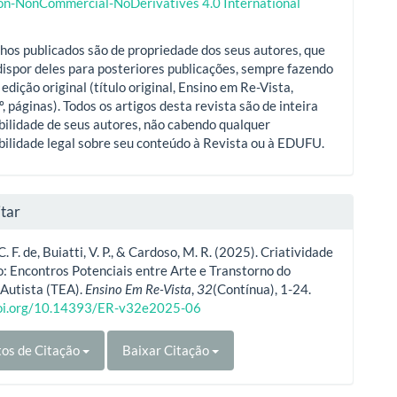
ion-NonCommercial-NoDerivatives 4.0 International
hos publicados são de propriedade dos seus autores, que
ispor deles para posteriores publicações, sempre fazendo
 edição original (título original, Ensino em Re-Vista,
º, páginas). Todos os artigos desta revista são de inteira
ilidade de seus autores, não cabendo qualquer
ilidade legal sobre seu conteúdo à Revista ou à EDUFU.
tar
C. F. de, Buiatti, V. P., & Cardoso, M. R. (2025). Criatividade
o: Encontros Potenciais entre Arte e Transtorno do
 Autista (TEA).
Ensino Em Re-Vista
,
32
(Contínua), 1-24.
doi.org/10.14393/ER-v32e2025-06
os de Citação
Baixar Citação