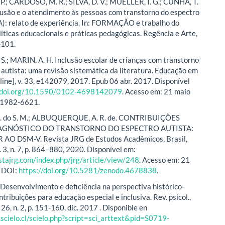
 P.; CARDOSO, M. R.; SILVA, D. V.; MUELLER, I. G.; CUNHA, T.
clusão e o atendimento às pessoas com transtorno do espectro
A): relato de experiência. In: FORMAÇÃO e trabalho do
líticas educacionais e práticas pedagógicas. Regência e Arte,
-101.
S.; MARIN, A. H. Inclusão escolar de crianças com transtorno
 autista: uma revisão sistemática da literatura. Educação em
nline], v. 33, e142079, 2017. Epub 06 abr. 2017. Disponível
//doi.org/10.1590/0102-4698142079
. Acesso em: 21 maio
 1982-6621.
 do S. M.; ALBUQUERQUE, A. R. de. CONTRIBUIÇÕES
IAGNÓSTICO DO TRANSTORNO DO ESPECTRO AUTISTA:
AO DSM-V. Revista JRG de Estudos Acadêmicos, Brasil,
. 3, n. 7, p. 864–880, 2020. Disponível em:
istajrg.com/index.php/jrg/article/view/248
. Acesso em: 21
. DOI:
https://doi.org/10.5281/zenodo.4678838
.
Desenvolvimento e deficiência na perspectiva histórico-
ntribuições para educação especial e inclusiva. Rev. psicol.,
. 26, n. 2, p. 151-160, dic. 2017 . Disponible en
scielo.cl/scielo.php?script=sci_arttext&pid=S0719-