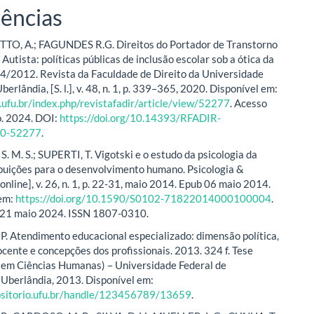
ências
O, A.; FAGUNDES R.G. Direitos do Portador de Transtorno
Autista: políticas públicas de inclusão escolar sob a ótica da
64/2012. Revista da Faculdade de Direito da Universidade
berlândia, [S. l.], v. 48, n. 1, p. 339–365, 2020. Disponível em:
r.ufu.br/index.php/revistafadir/article/view/52277
. Acesso
o. 2024. DOI:
https://doi.org/10.14393/RFADIR-
0-52277
.
 M. S.; SUPERTI, T. Vigotski e o estudo da psicologia da
ibuições para o desenvolvimento humano. Psicologia &
online], v. 26, n. 1, p. 22-31, maio 2014. Epub 06 maio 2014.
 em:
https://doi.org/10.1590/S0102-71822014000100004
.
 21 maio 2024. ISSN 1807-0310.
 P. Atendimento educacional especializado: dimensão política,
cente e concepções dos profissionais. 2013. 324 f. Tese
em Ciências Humanas) – Universidade Federal de
 Uberlândia, 2013. Disponível em:
positorio.ufu.br/handle/123456789/13659
.