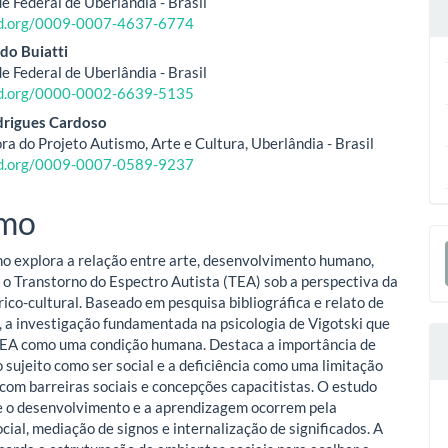
e Federal de Uberlândia - Brasil
cid.org/0009-0007-4637-6774
o
do Buiatti
e Federal de Uberlândia - Brasil
ipal
cid.org/0000-0002-6639-5135
rigues Cardoso
a do Projeto Autismo, Arte e Cultura, Uberlândia - Brasil
cid.org/0009-0007-0589-9237
mo
E
ho explora a relação entre arte, desenvolvimento humano,
S
e o Transtorno do Espectro Autista (TEA) sob a perspectiva da
rico-cultural. Baseado em pesquisa bibliográfica e relato de
, a investigação fundamentada na psicologia de Vigotski que
TEA como uma condição humana. Destaca a importância de
o sujeito como ser social e a deficiência como uma limitação
com barreiras sociais e concepções capacitistas. O estudo
e o desenvolvimento e a aprendizagem ocorrem pela
cial, mediação de signos e internalização de significados. A