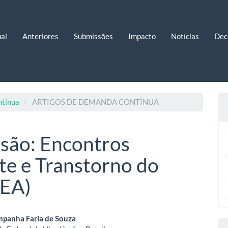
al
Anteriores
Submissões
Impacto
Notícias
Dec
ntínua
ARTIGOS DE DEMANDA CONTÍNUA
usão: Encontros
te e Transtorno do
TEA)
eúdo
panha Faria de Souza