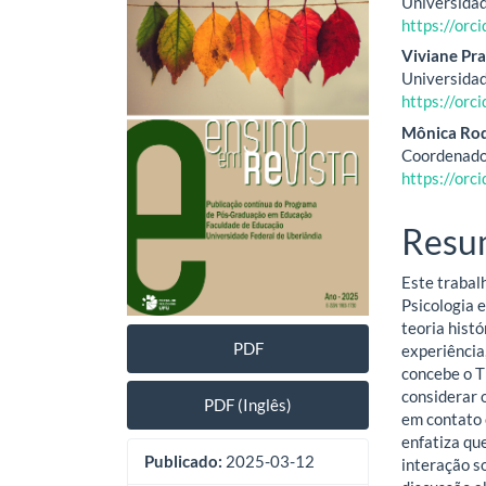
Universidad
lateral
do
https://or
de
artig
Viviane Pra
Universidad
artigos
princ
https://or
Mônica Rod
Coordenador
https://or
Resu
Este trabal
Psicologia 
teoria histó
PDF
experiência
concebe o 
considerar 
PDF (Inglês)
em contato 
enfatiza qu
Publicado:
2025-03-12
interação so