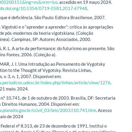
00200151&lng=es&nrm=iso
. accedido en 19 mayo 2024.
//dx.doi.org/10.5354/0719-0581.2017.47948
.
que é deficiência. São Paulo: Editora Brasiliense, 2007.
Vigotski e o “aprender a aprender”: crítica às apropriações
 de pós-modernos da teoria vigotskiana. (Coleção
ea). Campinas, SP: Autores Associados, 2000.
. L. A arte da performance: do futurismo ao presente. São
ins Fontes, 2006. (Coleção a).
R, J. I. Uma Introdução ao Pensamento de Vygotsky
tion to the Thought of Vygotsky. Revista Linhas,
s, v. 3, n. 1, 2007. Disponível em:
.periodicos.udesc.br/index.php/linhas/article/view/1276
.
21 maio. 2024.
n.º 10.741, de 1 de outubro de 2003. Brasília, DF: Secretaria
s Direitos Humanos, 2004. Disponível em:
.planalto.gov.br/ccivil_03/leis/2003/l10.741.htm
. Acesso
maio de 2024
 Federal nº 8.313, de 23 de dezembro de 1991. Institui o
cional de Apoio à Cultura (Pronac) e dá outras providências.