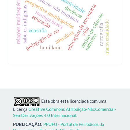
docências não humanas
atentividade
perspectiva multiespécies
relações multiespécie
educações de encantaria
docência
saberes indígenas
formiga brava
ensino de ciências
educação
transversalidade
cartografia
vida
pedagogia do rio
ecosofia
amazônia
natureza
huni kuin
Esta obra está licenciada com uma
Licença
Creative Commons Atribuição-NãoComercial-
SemDerivações 4.0 Internacional
.
PUBLICAÇÃO:
PPUFU - Portal de Periódicos da