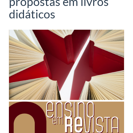
propostas em livros
didáticos
Barra
lateral
de
artigos