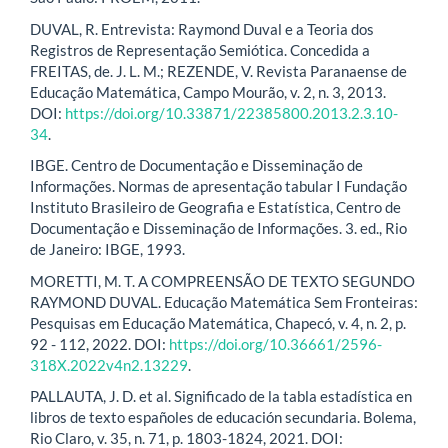
DUVAL, R. Entrevista: Raymond Duval e a Teoria dos
Registros de Representação Semiótica. Concedida a
FREITAS, de. J. L. M.; REZENDE, V. Revista Paranaense de
Educação Matemática, Campo Mourão, v. 2, n. 3, 2013.
DOI:
https://doi.org/10.33871/22385800.2013.2.3.10-
34
.
IBGE. Centro de Documentação e Disseminação de
Informações. Normas de apresentação tabular I Fundação
Instituto Brasileiro de Geografia e Estatística, Centro de
Documentação e Disseminação de Informações. 3. ed., Rio
de Janeiro: IBGE, 1993.
MORETTI, M. T. A COMPREENSÃO DE TEXTO SEGUNDO
RAYMOND DUVAL. Educação Matemática Sem Fronteiras:
Pesquisas em Educação Matemática, Chapecó, v. 4, n. 2, p.
92 - 112, 2022. DOI:
https://doi.org/10.36661/2596-
318X.2022v4n2.13229
.
PALLAUTA, J. D. et al. Significado de la tabla estadística en
libros de texto españoles de educación secundaria. Bolema,
Rio Claro, v. 35, n. 71, p. 1803-1824, 2021. DOI: