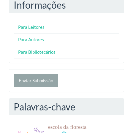
Informações
Para Leitores
Para Autores
Para Bibliotecários
Enviar
Enviar Submissão
Submissão
Palavras-chave
escola da floresta