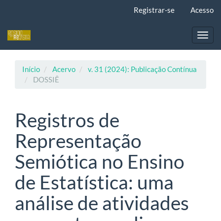
Navegação
Registrar-se
Acesso
Principal
Conteúdo
principal
Toggl
Barra
navig
Lateral
Início
Acervo
v. 31 (2024): Publicação Contínua
DOSSIÊ
Registros de
Representação
Semiótica no Ensino
de Estatística: uma
análise de atividades