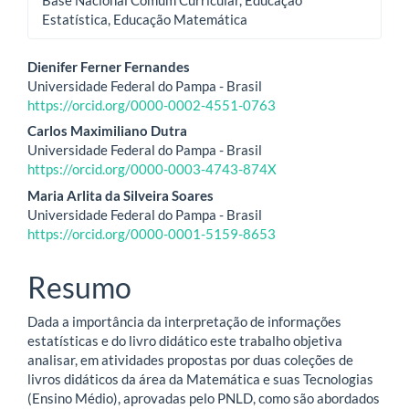
Estatística, Educação Matemática
Conteúdo
Dienifer Ferner Fernandes
Universidade Federal do Pampa - Brasil
do
https://orcid.org/0000-0002-4551-0763
artigo
Carlos Maximiliano Dutra
Universidade Federal do Pampa - Brasil
principal
https://orcid.org/0000-0003-4743-874X
Maria Arlita da Silveira Soares
Universidade Federal do Pampa - Brasil
https://orcid.org/0000-0001-5159-8653
Resumo
Dada a importância da interpretação de informações
estatísticas e do livro didático este trabalho objetiva
analisar, em atividades propostas por duas coleções de
livros didáticos da área da Matemática e suas Tecnologias
(Ensino Médio), aprovadas pelo PNLD, como são abordados