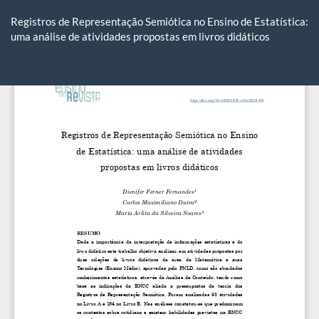
Voltar
aos
Registros de Representação Semiótica no Ensino de Estatística:
Detalhes
uma análise de atividades propostas em livros didáticos
do
Artigo
Ba
Ba
P