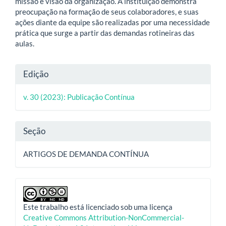
missão e visão da organização. A instituição demonstra
preocupação na formação de seus colaboradores, e suas
ações diante da equipe são realizadas por uma necessidade
prática que surge a partir das demandas rotineiras das
aulas.
Detalhes
Edição
do
v. 30 (2023): Publicação Contínua
artigo
Seção
ARTIGOS DE DEMANDA CONTÍNUA
Este trabalho está licenciado sob uma licença
Creative Commons Attribution-NonCommercial-