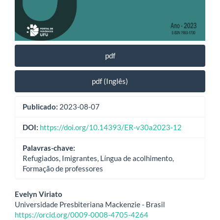
pdf
pdf (Inglês)
Publicado:
2023-08-07
DOI:
https://doi.org/10.14393/ER-v30a2023-12
Palavras-chave:
Refugiados, Imigrantes, Língua de acolhimento,
Formação de professores
Conteúdo
Evelyn Viriato
Universidade Presbiteriana Mackenzie - Brasil
do
https://orcid.org/0009-0008-4705-4264