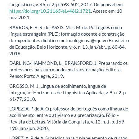
Linguísticos, v. 46, n. 2, p. 593-602, 2017. Disponível em:
https://doi.org/10.21165/el.v46i2.1721
. Acesso em: 10
nov. 2021.
BARROS, E. B. R. de; ASSIS, M. T. M. de. Português como
língua estrangeira (PLE): formação docente e construção
de expedientes didático-metodológicos. @rquivo Brasileiro
de Educação, Belo Horizonte, v. 6, n. 13, jan./abr., p. 60-84,
2018.
DARLING-HAMMOND, L.; BRANSFORD, J. Preparando os
professores para um mundo em transformação. Editora
Penso: Porto Alegre, 2019.
GROSSO, M. J. Língua de acolhimento, língua de
integração. Horizontes de Linguística Aplicada, v. 9, n. 2, p.
61-77, 2010.
LOPEZ, A. P. de A. O professor de português como língua de
acolhimento: entre o ativismo e a precarização. Fólio –
Revista de Letras, Vitória da Conquista, v. 12, n. 1, p. 169-
190, jan./jun. 2020.
LOPEZ, A. P. de A. Subsídios para o planejamento de cursos