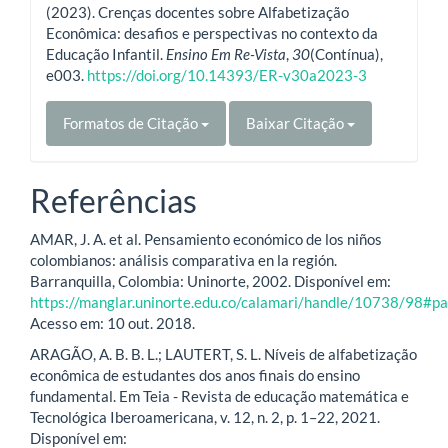
(2023). Crenças docentes sobre Alfabetização
Econômica: desafios e perspectivas no contexto da
Educação Infantil.
Ensino Em Re-Vista
,
30
(Contínua),
e003.
https://doi.org/10.14393/ER-v30a2023-3
Formatos de Citação
Baixar Citação
Referências
AMAR, J. A. et al. Pensamiento económico de los niños
colombianos: análisis comparativa en la región.
Barranquilla, Colombia: Uninorte, 2002. Disponível em:
https://manglar.uninorte.edu.co/calamari/handle/10738/98#p
Acesso em: 10 out. 2018.
ARAGÃO, A. B. B. L.; LAUTERT, S. L. Níveis de alfabetização
econômica de estudantes dos anos finais do ensino
fundamental. Em Teia - Revista de educação matemática e
Tecnológica Iberoamericana, v. 12, n. 2, p. 1–22, 2021.
Disponível em: