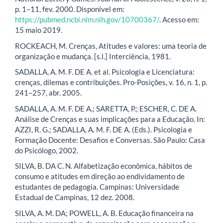
p. 1–11, fev. 2000. Disponível em:
https://pubmed.ncbi.nlm.nih.gov/10700367/
. Acesso em:
15 maio 2019.
ROCKEACH, M. Crenças, Atitudes e valores: uma teoria de
organização e mudança. [s.l.] Interciência, 1981.
SADALLA, A. M. F. DE A. et al. Psicologia e Licenciatura:
crenças, dilemas e contribuições. Pro-Posições, v. 16, n. 1, p.
241–257, abr. 2005.
SADALLA, A. M. F. DE A.; SARETTA, P.; ESCHER, C. DE A.
Análise de Crenças e suas implicações para a Educação. In:
AZZI, R. G.; SADALLA, A. M. F. DE A. (Eds.). Psicologia e
Formação Docente: Desafios e Conversas. São Paulo: Casa
do Psicólogo, 2002.
SILVA, B. DA C. N. Alfabetização econômica, hábitos de
consumo e atitudes em direção ao endividamento de
estudantes de pedagogia. Campinas: Universidade
Estadual de Campinas, 12 dez. 2008.
SILVA, A. M. DA; POWELL, A. B. Educação financeira na