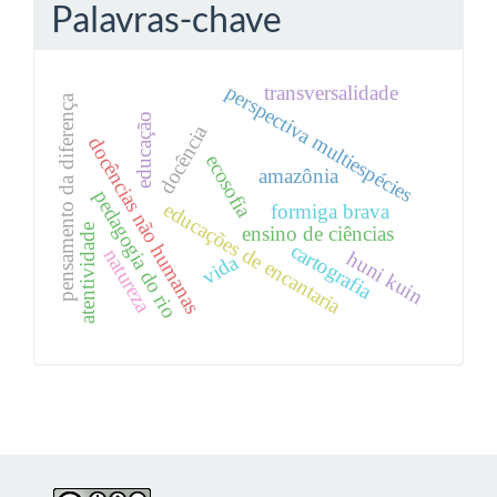
Palavras-chave
perspectiva multiespécies
transversalidade
pensamento da diferença
educação
docência
docências não humanas
ecosofia
amazônia
pedagogia do rio
educações de encantaria
formiga brava
ensino de ciências
atentividade
cartografia
natureza
huni kuin
vida