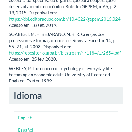
escola: a perspectiva da organização para cooperação e
desenvolvimento econômico. Boletim GEPEM, n. 66, p. 3–
19, 2015. Disponível em:
https://doi.editoracubo.com.br/10.4322/gepem.2015.024
.
Acesso em: 18 set. 2019.
SOARES, I. M. F.; BEJARANO, N. R. R. Crenças dos
professores e formação docente. Revista Faced, n. 14, p.
55–71, jul. 2008. Disponível em:
https://repositorio.ufba.br/bitstream/ri/1184/1/2654.pdf
.
Acesso em: 25 fev. 2020.
WEBLEY, P. The economic psychology of everyday life:
becoming an economic adult. University of Exeter ed.
England: Exeter, 1999.
Idioma
English
Español