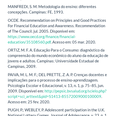
MANFREDI, S. M. Metodologia do ensino: diferentes
concepções. Campinas: FE, 1993.
OCDE. Recommendation on Principles and Good Practices
For Financial Education and Awareness. Recommendation
of The Council. jul. 2005. Disponível em:
https://www.oecd.org/finance/financial-
education/35108560.pdf
. Acesso em: 05 mar. 2020.
ORTIZ, M. F. A. Educação Para o Consumo: diagnóstico da
compreensão do mundo econômico do aluno da educação de
jovens e adultos. Campinas: Universidade Estadual de
Campinas, 2009.
PAIVA, M. L. M. F.; DEL PRETTE, Z. A. P. Crenças docentes e
implicações para o processo de ensino-aprendizagem.
Psicologia Escolar e Educacional, v. 13, n. 1, p. 75–85, jun.
2009. Disponível em:
http://pepsic.bvsalud.org/scielo.php?
script=sci_arttext&pid=S1413-85572009000100009
.
Acesso em: 25 fev. 2020.
PUGH, P.; WEBLEY, P. Adolescent participation in the U.K.
National Lottery Games. Journal of Adolescence, v. 23, n. 1,