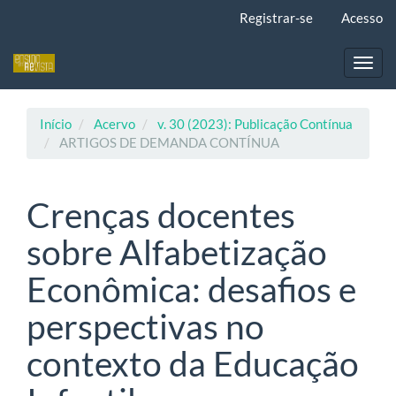
Navegação
Registrar-se
Acesso
Principal
Conteúdo
principal
Toggl
Barra
navig
Lateral
Início
Acervo
v. 30 (2023): Publicação Contínua
ARTIGOS DE DEMANDA CONTÍNUA
Crenças docentes
sobre Alfabetização
Econômica: desafios e
perspectivas no
contexto da Educação