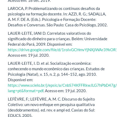
Acesso em: 18 set. 2019.
LAROCA, P. Problematizando os contínuos desafios da
psicologia na formação docente. In: AZZI, R. G.; SADALLA,
A. M. F. DE A. (Eds.). Psicologia e Formação Docente:
Desafios e Conversas. São Paulo: Casa do Psicólogo, 2002.
LAUER-LEITE, IANI D. Correlatos valorativos do
significado do dinheiro para crianças. Belém: Universidade
Federal do Pará, 2009. Disponível em:
https://drive.google.com/file/d/1roIvGCHmvYjNXjiWAr39k
Acesso em: 19 jul. 2020.
LAUER-LEITE, I. D. et al. Socialização econômica:
conhecendo o mundo econômico das crianças. Estudos de
Psicologia (Natal), v. 15, n. 2, p. 144–152, ago. 2010.
Disponível em:
https://www.scielo.br/j/epsic/a/CnbS74KFFRkwJLG7hPbD47g/
lang=pt&format=pdf
. Acesso em: 19 jul. 2020.
LEFÈVRE, F.; LEFÈVRE, A. M. C. Discurso do Sujeito
Coletivo: um novo enfoque em pesquisa qualitativa
(desdobramentos). ed. rev. e ampl ed. Caxias do Sul:
EDUCS, 2005.