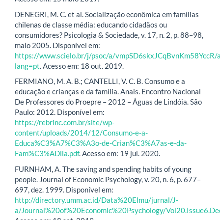
DENEGRI, M. C. et al. Socialização econômica em famílias
chilenas de classe média: educando cidadãos ou
consumidores? Psicologia & Sociedade, v. 17, n. 2, p. 88–98,
maio 2005. Disponível em:
https://www.scielo.br/j/psoc/a/vmpSD6skxJCqBvnKm58YccR/a
lang=pt
. Acesso em: 18 out. 2019.
FERMIANO, M. A. B.; CANTELLI, V. C. B. Consumo e a
educação e crianças e da família. Anais. Encontro Nacional
De Professores do Proepre – 2012 – Águas de Lindóia. São
Paulo: 2012. Disponível em:
https://rebrinc.com.br/site/wp-
content/uploads/2014/12/Consumo-e-a-
Educa%C3%A7%C3%A3o-de-Crian%C3%A7as-e-da-
Fam%C3%ADlia.pdf
. Acesso em: 19 jul. 2020.
FURNHAM, A. The saving and spending habits of young
people. Journal of Economic Psychology, v. 20, n. 6, p. 677–
697, dez. 1999. Disponível em:
http://directory.umm.ac.id/Data%20Elmu/jurnal/J-
a/Journal%20of%20Economic%20Psychology/Vol20.Issue6.De