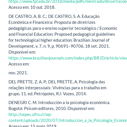
https://www.fpl.edu.br/2018/media/pdfs/mestrado/dissertaco
Acesso em: 10 out. 2018.
DE CASTRO, A. B. C.; DE CASTRO, S. A. Educação
Econômica e Financeira: Proposta de diretrizes
pedagógicas para o ensino superior tecnológico / Economic
and Financial Education: Proposed pedagogical guidelines
for technological higher education. Brazilian Journal of
Development, v. 7, n. 9, p. 90691–90706, 18 set. 2021.
Disponível em:
https://www.brazilianjournals.com/index.php/BRJD/article/v
Acesso em:
nov. 2021.
DEL PRETTE, Z. A. P.; DEL PRETTE, A. Psicologia das
relações interpessoais: Vivências para o trabalho em
grupo. 11. ed. Petrópoles, RJ: Vozes, 2014.
DENEGRI C. M. Introducción a la psicología económica.
Bogotá: Psicom editores, 2010. Disponível em:
http://cepec.ufro.cl/wp-
content/uploads/2020/07/Introduccion_a_la_Psicologia_Econom
Acesso em: 15 maio 2019.