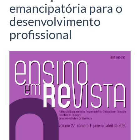
emancipatória para o
desenvolvimento
profissional
Barra
lateral
de
artigos