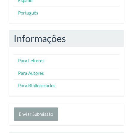
Español
Português
Informações
Para Leitores
Para Autores
Para Bibliotecários
Enviar
Enviar Submissão
Submissão