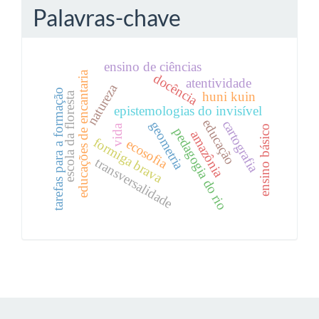
Palavras-chave
ensino de ciências
educações de encantaria
docência
atentividade
natureza
tarefas para a formação
huni kuin
escola da floresta
epistemologias do invisível
educação
cartografia
geometria
vida
ensino básico
pedagogia do rio
amazônia
formiga brava
ecosofia
transversalidade