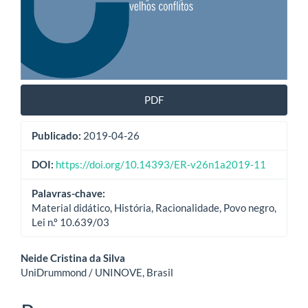
PDF
Publicado:
2019-04-26
DOI:
https://doi.org/10.14393/ER-v26n1a2019-11
Palavras-chave:
Material didático, História, Racionalidade, Povo negro,
Lei n.º 10.639/03
Conteúdo
Neide Cristina da Silva
UniDrummond / UNINOVE, Brasil
do