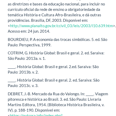
as diretrizes e bases da educação nacional, para incluir no
currículo oficial da rede de ensino a obrigatoriedade da
temática História e Cultura Afro-Brasileira, e dá outras
providências. Brasília, DF, 2003. Disponível em:
<
http://www.planalto.gov.br/ccivil_03/leis/2003/l10.639.htm
>.
Acesso em: 24 jun. 2014.
BOURDIEU, P. A economia das trocas simbólicas. 5. ed. São
Paulo: Perspectiva, 1999.
COTRIM, G. História Global: Brasil e geral. 2. ed. Saraiva:
São Paulo: 2013a. v. 1.
_____. História Global: Brasil e geral. 2.ed. Saraiva: São
Paulo: 2013b. v. 2.
_____. História Global: Brasil e geral. 2. ed. Saraiva: São
Paulo: 2013c. v. 3.
DEBRET, J.-B. Mercado da Rua do Valongo. In: _____. Viagem
pitoresca e histórica ao Brasil. 3. ed. São Paulo: Livraria
Martins Editora, 1954. (Biblioteca Histórica Brasileira, v.
IV). p. 188-190. Disponível em:
<
https://outrora.info/index.php?