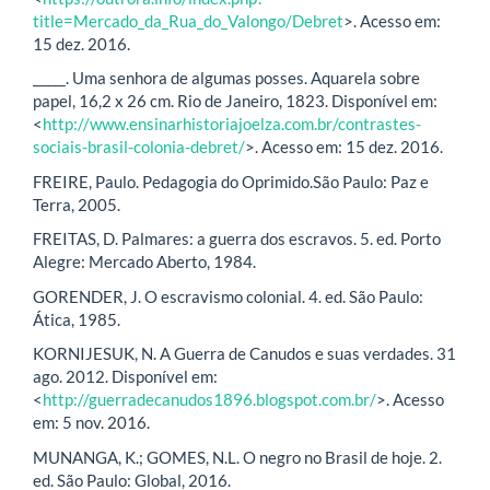
title=Mercado_da_Rua_do_Valongo/Debret
>. Acesso em:
15 dez. 2016.
_____. Uma senhora de algumas posses. Aquarela sobre
papel, 16,2 x 26 cm. Rio de Janeiro, 1823. Disponível em:
<
http://www.ensinarhistoriajoelza.com.br/contrastes-
sociais-brasil-colonia-debret/
>. Acesso em: 15 dez. 2016.
FREIRE, Paulo. Pedagogia do Oprimido.São Paulo: Paz e
Terra, 2005.
FREITAS, D. Palmares: a guerra dos escravos. 5. ed. Porto
Alegre: Mercado Aberto, 1984.
GORENDER, J. O escravismo colonial. 4. ed. São Paulo:
Ática, 1985.
KORNIJESUK, N. A Guerra de Canudos e suas verdades. 31
ago. 2012. Disponível em:
<
http://guerradecanudos1896.blogspot.com.br/
>. Acesso
em: 5 nov. 2016.
MUNANGA, K.; GOMES, N.L. O negro no Brasil de hoje. 2.
ed. São Paulo: Global, 2016.