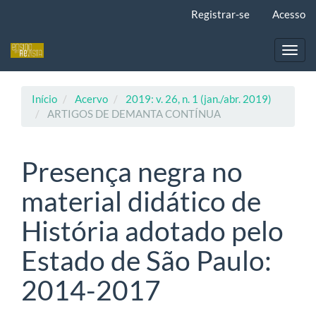
Navegação
Registrar-se
Acesso
Principal
Conteúdo
principal
Toggl
Barra
navig
Lateral
Início
Acervo
2019: v. 26, n. 1 (jan./abr. 2019)
ARTIGOS DE DEMANTA CONTÍNUA
Presença negra no
material didático de
História adotado pelo
Estado de São Paulo:
2014-2017