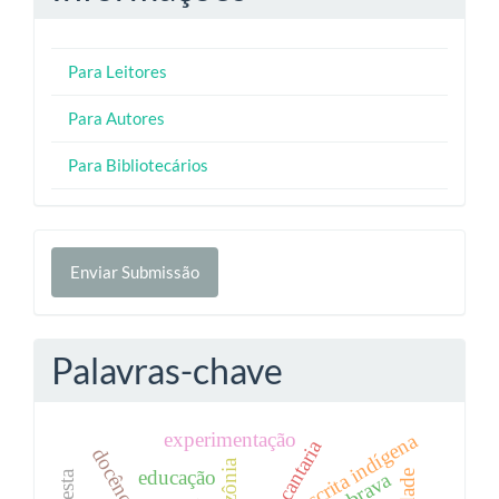
Para Leitores
Para Autores
Para Bibliotecários
Enviar
Enviar Submissão
Submissão
Palavras-chave
experimentação
escrita indígena
amazônia
educação