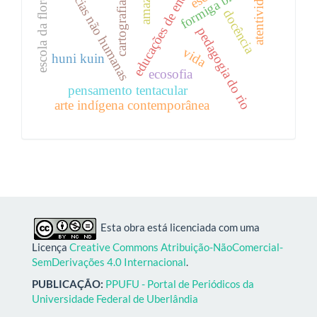
educações de encantaria
docências não humanas
atentividade
formiga brava
escola da floresta
cartografia
docência
pedagogia do rio
vida
huni kuin
ecosofia
pensamento tentacular
arte indígena contemporânea
Esta obra está licenciada com uma
Licença
Creative Commons Atribuição-NãoComercial-
SemDerivações 4.0 Internacional
.
PUBLICAÇÃO:
PPUFU - Portal de Periódicos da
Universidade Federal de Uberlândia