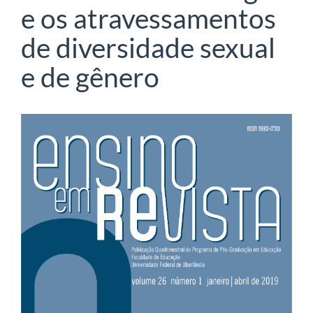
e os atravessamentos
de diversidade sexual
e de gênero
Barra
lateral
de
artigos