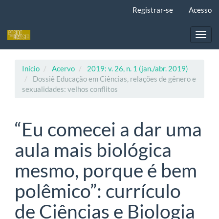
Navegação
Registrar-se
Acesso
Principal
Conteúdo
principal
Toggl
Barra
navig
Lateral
Início
Acervo
2019: v. 26, n. 1 (jan./abr. 2019)
Dossiê Educação em Ciências, relações de gênero e
sexualidades: velhos conflitos
“Eu comecei a dar uma
aula mais biológica
mesmo, porque é bem
polêmico”: currículo
de Ciências e Biologia