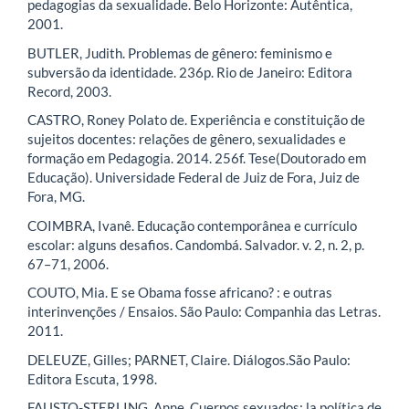
pedagogias da sexualidade. Belo Horizonte: Autêntica,
2001.
BUTLER, Judith. Problemas de gênero: feminismo e
subversão da identidade. 236p. Rio de Janeiro: Editora
Record, 2003.
CASTRO, Roney Polato de. Experiência e constituição de
sujeitos docentes: relações de gênero, sexualidades e
formação em Pedagogia. 2014. 256f. Tese(Doutorado em
Educação). Universidade Federal de Juiz de Fora, Juiz de
Fora, MG.
COIMBRA, Ivanê. Educação contemporânea e currículo
escolar: alguns desafios. Candombá. Salvador. v. 2, n. 2, p.
67–71, 2006.
COUTO, Mia. E se Obama fosse africano? : e outras
interinvenções / Ensaios. São Paulo: Companhia das Letras.
2011.
DELEUZE, Gilles; PARNET, Claire. Diálogos.São Paulo:
Editora Escuta, 1998.
FAUSTO-STERLING, Anne. Cuerpos sexuados: la política de