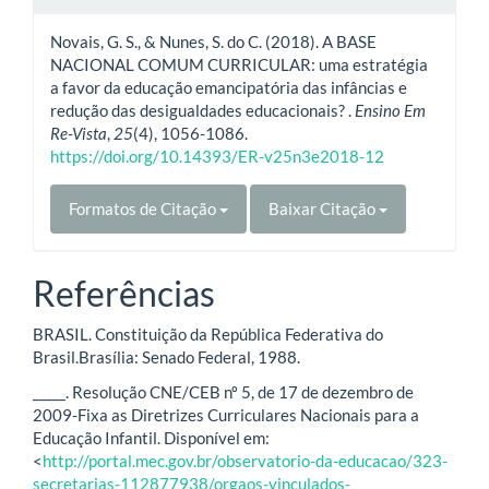
Novais, G. S., & Nunes, S. do C. (2018). A BASE
NACIONAL COMUM CURRICULAR: uma estratégia
a favor da educação emancipatória das infâncias e
redução das desigualdades educacionais? .
Ensino Em
Re-Vista
,
25
(4), 1056-1086.
https://doi.org/10.14393/ER-v25n3e2018-12
Formatos de Citação
Baixar Citação
Referências
BRASIL. Constituição da República Federativa do
Brasil.Brasília: Senado Federal, 1988.
_____. Resolução CNE/CEB nº 5, de 17 de dezembro de
2009-Fixa as Diretrizes Curriculares Nacionais para a
Educação Infantil. Disponível em:
<
http://portal.mec.gov.br/observatorio-da-educacao/323-
secretarias-112877938/orgaos-vinculados-