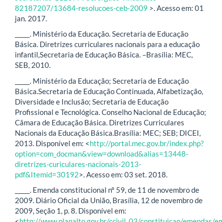
82187207/13684-resolucoes-ceb-2009
>. Acesso em: 01
jan. 2017.
_____. Ministério da Educação. Secretaria de Educação
Básica. Diretrizes curriculares nacionais para a educação
infantil,Secretaria de Educação Básica. –Brasília: MEC,
SEB, 2010.
_____. Ministério da Educação; Secretaria de Educação
Básica.Secretaria de Educação Continuada, Alfabetização,
Diversidade e Inclusão; Secretaria de Educação
Profissional e Tecnológica. Conselho Nacional de Educação;
Câmara de Educação Básica. Diretrizes Curriculares
Nacionais da Educação Básica.Brasília: MEC; SEB; DICEI,
2013. Disponível em: <
http://portal.mec.gov.br/index.php?
option=com_docman&view=download&alias=13448-
diretrizes-curiculares-nacionais-2013-
pdf&Itemid=30192
>. Acesso em: 03 set. 2018.
_____. Emenda constitucional nº 59, de 11 de novembro de
2009. Diário Oficial da União, Brasília, 12 de novembro de
2009, Seção 1, p. 8. Disponível em:
<
http://www.planalto.gov.br/ccivil_03/constituicao/emendas/