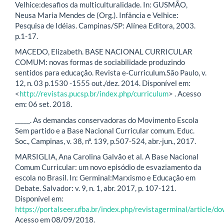
Velhice:desafios da multiculturalidade. In: GUSMÃO,
Neusa Maria Mendes de (Org.). Infância e Velhice:
Pesquisa de Idéias. Campinas/SP: Alínea Editora, 2003.
p.1-17.
MACEDO, Elizabeth. BASE NACIONAL CURRICULAR
COMUM: novas formas de sociabilidade produzindo
sentidos para educação. Revista e-Curriculum.São Paulo, v.
12, n. 03 p.1530 -1555 out./dez. 2014. Disponível em:
<
http://revistas.pucsp.br/index.php/curriculum
> . Acesso
em: 06 set. 2018.
_____. As demandas conservadoras do Movimento Escola
Sem partido e a Base Nacional Curricular comum. Educ.
Soc., Campinas, v. 38, nº. 139, p.507-524, abr.-jun., 2017.
MARSIGLIA, Ana Carolina Galvão et al. A Base Nacional
Comum Curricular: um novo episódio de esvaziamento da
escola no Brasil. In: Germinal:Marxismo e Educação em
Debate. Salvador: v. 9, n. 1, abr. 2017, p. 107-121.
Disponível em:
https://portalseer.ufba.br/index.php/revistagerminal/article
Acesso em 08/09/2018.