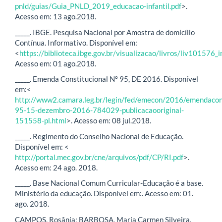
pnld/guias/Guia_PNLD_2019_educacao-infantil.pdf
>.
Acesso em: 13 ago.2018.
_____. IBGE. Pesquisa Nacional por Amostra de domicílio
Contínua. Informativo. Disponível em:
<
https://biblioteca.ibge.gov.br/visualizacao/livros/liv101576_
Acesso em: 01 ago.2018.
_____. Emenda Constitucional Nº 95, DE 2016. Disponível
em:<
http://www2.camara.leg.br/legin/fed/emecon/2016/emendacons
95-15-dezembro-2016-784029-publicacaooriginal-
151558-pl.html
>. Acesso em: 08 jul.2018.
_____. Regimento do Conselho Nacional de Educação.
Disponível em: <
http://portal.mec.gov.br/cne/arquivos/pdf/CP/RI.pdf
>.
Acesso em: 24 ago. 2018.
_____. Base Nacional Comum Curricular-Educação é a base.
Ministério da educação. Disponível em:. Acesso em: 01.
ago. 2018.
CAMPOS, Rosânia; BARBOSA, Maria Carmen Silveira.