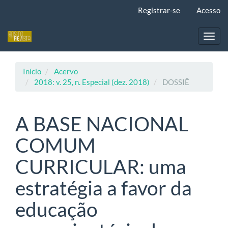
Navegação
Registrar-se
Acesso
Principal
Conteúdo
principal
Toggl
Barra
navig
Lateral
Início
Acervo
2018: v. 25, n. Especial (dez. 2018)
DOSSIÊ
A BASE NACIONAL
COMUM
CURRICULAR: uma
estratégia a favor da
educação