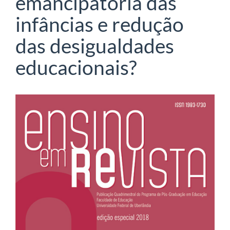
emancipatória das
infâncias e redução
das desigualdades
educacionais?
Barra
lateral
de
artigos