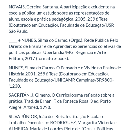
NOVAIS, Gercina Santana. A participação excludente na
escola pública:um estudo sobre as representações de
aluno, escola e prática pedagógica. 2005. 239 f. Tese
(Doutorado em Educação). Faculdade de Educação/USP,
São Paulo.
_____ e NUNES, Silma do Carmo. (Orgs.). Rede Pública Pelo
Direito de Ensinar e de Aprender: experiências coletivas de
políticas públicas. Uberlândia/MG: Regência e Arte
Editora, 2017 (formato e-book).
NUNES, Silma do Carmo. O Pensado e o Vivido no Ensino de
História.2001. 259 f. Tese (Doutorado em Educação).
Faculdade de Educação/UNICAMP, Campinas/SP.9800-
'1230.
SACRITÁN, J. Gimeno. O Currículo:uma reflexão sobre a
prática. Trad. de Ernani F. da Fonseca Rosa. 3 ed. Porto
Alegre: Artmed, 1998.
SILVA JÚNIOR,João dos Reis. Instituição Escolar e
Trabalho Docente. In: RODRIGUEZ, Margarita Victoria e
ALMEIDA, Maria de Lourdes Pinto de. (Orgs.). Políticas